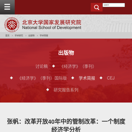
T
o
g
g
e
t
o
p
b
a
r
首页
学术研究
出版物
学术简报
出版物
讨论稿
《经济学》（季刊）
《经济学》（季刊）国际版
学术简报
CEJ
研究报告系列
张帆：改革开放40年中的管制改革：一个制度
经济学分析