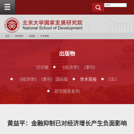
T
o
g
g
e
t
o
p
b
a
r
首页
学术研究
出版物
学术简报
出版物
讨论稿
《经济学》（季刊）
《经济学》（季刊）国际版
学术简报
CEJ
研究报告系列
黄益平：金融抑制已对经济增长产生负面影响