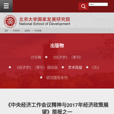
T
o
g
g
e
t
o
p
b
a
r
首页
学术研究
出版物
学术简报
出版物
讨论稿
《经济学》（季刊）
《经济学》（季刊）国际版
学术简报
CEJ
研究报告系列
《中央经济工作会议精神与2017年经济政策展
望》简报之一