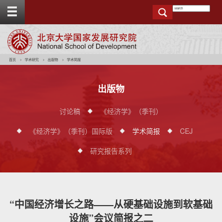
T
o
g
g
e
t
o
p
b
a
r
首页
学术研究
出版物
学术简报
出版物
讨论稿
《经济学》（季刊）
《经济学》（季刊）国际版
学术简报
CEJ
研究报告系列
“中国经济增长之路——从硬基础设施到软基础
设施”会议简报之二