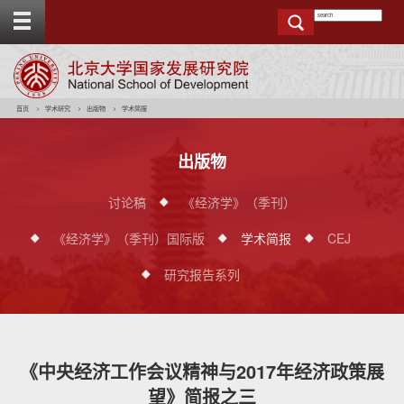
T
o
g
g
e
t
o
p
b
a
r
首页
学术研究
出版物
学术简报
出版物
讨论稿
《经济学》（季刊）
《经济学》（季刊）国际版
学术简报
CEJ
研究报告系列
《中央经济工作会议精神与2017年经济政策展
望》简报之三