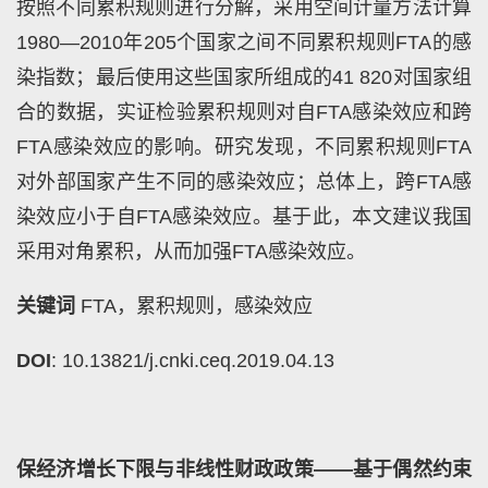
按照不同累积规则进行分解，采用空间计量方法计算
1980
—
2010
年
205
个国家之间不同累积规则
FTA
的感
染指数；最后使用这些国家所组成的
41 820
对国家组
合的数据，实证检验累积规则对自
FTA
感染效应和跨
FTA
感染效应的影响。研究发现，不同累积规则
FTA
对外部国家产生不同的感染效应；总体上，跨
FTA
感
染效应小于自
FTA
感染效应。基于此，本文建议我国
采用对角累积，从而加强
FTA
感染效应。
关键词
FTA
，累积规则，感染效应
DOI
: 10.13821/j.cnki.ceq.2019.04.13
保经济增长下限与非线性财政政策——基于偶然约束