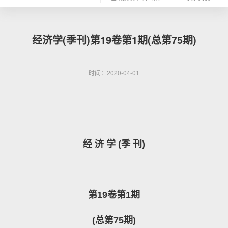
经济学(季刊)第19卷第1期(总第75期)
时间：2020-04-01
经
济
学
(
季
刊
)
第
19
卷第
1
期
(
总第
75
期
)