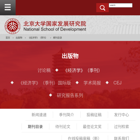
T
o
g
g
e
t
o
p
b
a
r
首页
出版物
《经济学》（季刊）
期刊目录
出版物
讨论稿
《经济学》（季刊）
《经济学》（季刊）国际版
学术简报
CEJ
研究报告系列
新闻速递
季刊简介
投稿征稿
发行中心
期刊目录
待刊论文
最佳论文奖
过刊检索
在线投稿审稿（新）
联系我们