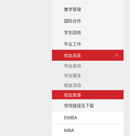
b
教学管理
a
c
国际合作
k
g
学生园地
r
o
毕业工作
u
展
n
校友风采
开
d
/
毕业去向
收
毕业感言
起
校友活动
校友故事
常用链接及下载
EMBA
MBA