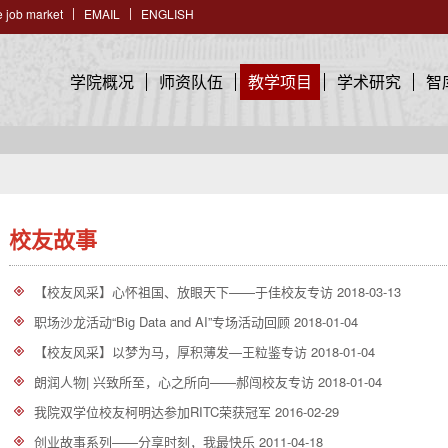
 job market
EMAIL
ENGLISH
学院概况
师资队伍
教学项目
学术研究
智
校友故事
【校友风采】心怀祖国、放眼天下——于佳校友专访
2018-03-13
职场沙龙活动“Big Data and AI”专场活动回顾
2018-01-04
【校友风采】以梦为马，厚积薄发—王粒鉴专访
2018-01-04
朗润人物| 兴致所至，心之所向——郝闯校友专访
2018-01-04
我院双学位校友柯明达参加RITC荣获冠军
2016-02-29
创业故事系列——分享时刻，我最快乐
2011-04-18