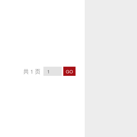
共
1
页
GO