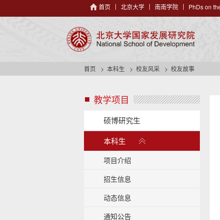
首页
北京大学
南南学院
PhDs on the
首页
本科生
校友风采
校友故事
教学项目
s
i
d
硕博研究生
e
展
n
本科生
开
a
/
v
项目介绍
h
收
e
招生信息
起
a
动态信息
d
e
通知公告
r