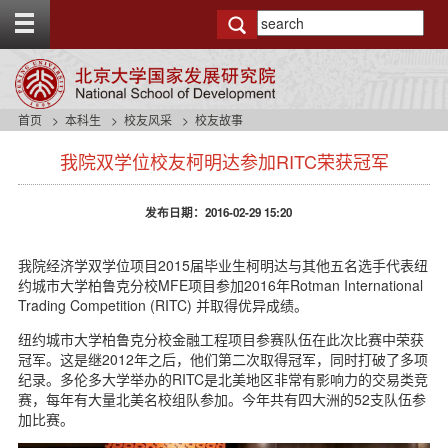
T
o
g
g
l
e
首页
本科生
校友风采
校友故事
t
s
o
我院双学位校友柯明达参加RITC荣获冠军
i
p
d
b
e
a
发布日期：2016-02-29 15:20
n
r
a
v
我院经济学双学位项目2015届毕业生柯明达与其他五名选手代表纽
b
约城市大学柏鲁克分校MFE项目参加2016年Rotman International
a
Trading Competition (RITC) 并取得优异成绩。
c
纽约城市大学柏鲁克分校金融工程项目参赛队伍在此次比赛中荣获
k
冠军。这是继2012年之后，他们第二次取得冠军，同时打破了多项
g
纪录。多伦多大学举办的RITC是北美地区非常有影响力的交易类竞
r
赛，每年有大量北美名校组队参加。今年共有四大洲的52支队伍参
o
加比赛。
u
n