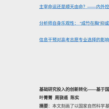
主宰命运还是顺天由命？——内外
分析师自身乐观性：
“
成竹在胸
”
抑或
信息干预对高考志愿专业选择的影
基础研究投入的创新转化——基于
叶菁菁
周骁遥
陈实
摘要
：本文刻画了以国家自然科学