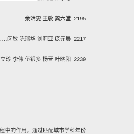
……………余靖雯 王敏 龚六堂
2195
……
闵敏 陈瑞华 刘莉亚 庞元晨
2217
立珍 李伟 伍银多 杨晋 叶晓阳
2239
程中的作用。通过匹配城市学科年份