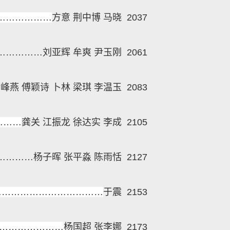
………………
方意 荆中博 马晓
2037
……………刘亚辉 牟爽 尹玉刚
2061
峰燕 傅颖诗 卜林 梁琪 李温玉
2083
………
龚关 江振龙 徐达实 李成
2105
…………
杨子晖 张平淼 陈雨恬
2127
………………………………
于震
2153
…………………
杨国超 张李娜
2173