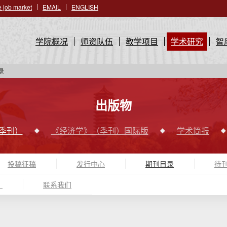
 job market
EMAIL
ENGLISH
学院概况
师资队伍
教学项目
学术研究
智
录
出版物
季刊）
《经济学》（季刊）国际版
学术简报
投稿征稿
发行中心
期刊目录
待
）
联系我们