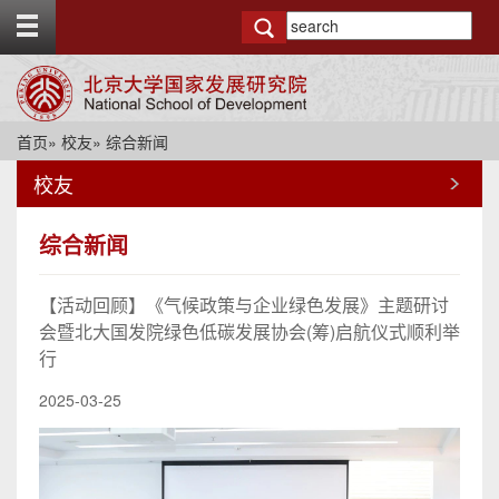
T
o
g
g
l
e
首页
»
校友
» 综合新闻
t
o
校友
p
b
a
综合新闻
r
【活动回顾】《气候政策与企业绿色发展》主题研讨
会暨北大国发院绿色低碳发展协会(筹)启航仪式顺利举
行
2025-03-25