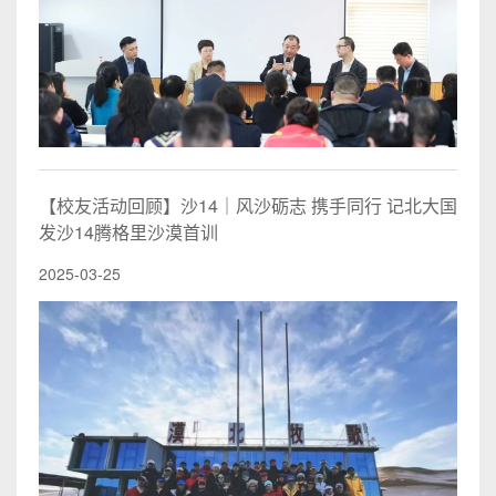
【校友活动回顾】沙14｜风沙砺志 携手同行 记北大国
发沙14腾格里沙漠首训
2025-03-25