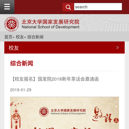
T
o
g
g
l
e
首页
»
校友
» 综合新闻
t
o
校友
p
b
a
综合新闻
r
【校友报名】国发院2018新年茶话会邀请函
2019-01-29