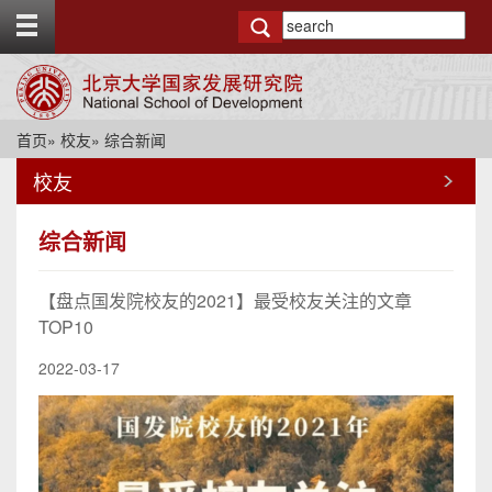
T
o
g
g
l
e
首页
»
校友
» 综合新闻
t
o
校友
p
b
a
综合新闻
r
【盘点国发院校友的2021】最受校友关注的文章
TOP10
2022-03-17