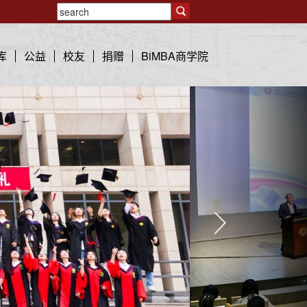
库
公益
校友
捐赠
BiMBA商学院
N
e
x
t