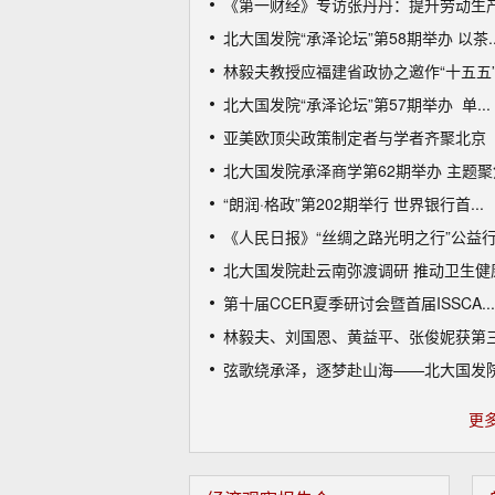
《第一财经》专访张丹丹：提升劳动生产率
北大国发院“承泽论坛”第58期举办 以茶..
林毅夫教授应福建省政协之邀作“十五五”高
北大国发院“承泽论坛”第57期举办 单...
亚美欧顶尖政策制定者与学者齐聚北京 共
北大国发院承泽商学第62期举办 主题聚焦
“朗润·格政”第202期举行 世界银行首...
《人民日报》“丝绸之路光明之行”公益行动
北大国发院赴云南弥渡调研 推动卫生健康帮
第十届CCER夏季研讨会暨首届ISSCA...
林毅夫、刘国恩、黄益平、张俊妮获第三届
弦歌绕承泽，逐梦赴山海——北大国发院、
更多