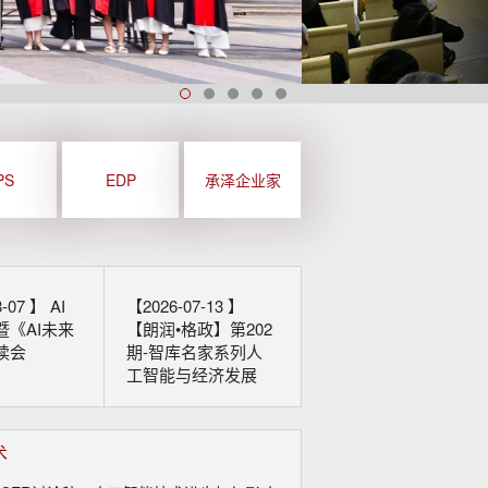
第十届CCER夏季研讨会暨首届ISSCAD全球南方发展学术会议成功举办"
北大国发院联合主办数字与人文·高端对话（第三场），林毅夫等共同研讨数智跃迁与经济转型
MBA招生简章
北大国发院与南南学院师生参加第三十三届体育文化节暨春季学校运动会
毕业典礼
PS
EDP
承泽企业家
8-07 】
AI
【2026-07-13 】
暨《AI未来
【朗润•格政】第202
读会
期-智库名家系列人
工智能与经济发展
术