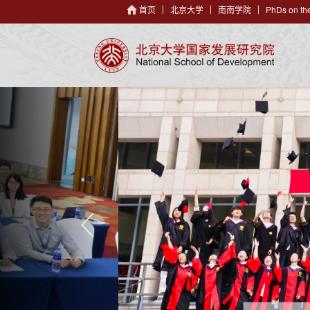
首页
北京大学
南南学院
PhDs on the
P
r
e
v
i
o
u
s