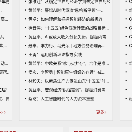
是...
张维迎：从确定世界的经济学到未定世界的经...
.
黄益平：警惕AI时代重演“恩格斯停顿”—...
...
黄卓：如何理解和把握智能经济的新机遇
C
徐晋涛：“十五五”绿色低碳转型的战略目标...
...
黄益平：AI或放大收入分配失衡，提振内需...
C
...
聂卓、李力行、马光荣 | 地方债务治理再...
C
王勇：运用创新理论指导实践
...
黄益平：中欧关系“冰与火并存”，合作是唯...
...
侯宏、李智勇 | 智能原生组织的存续与成...
林毅夫：以新质生产力促进山东“十五五”时...
“...
黄益平：宏观经济“供强需弱”，提振消费需...
南...
蔡昉：人工智能时代的人力资本重塑
>>
更多>