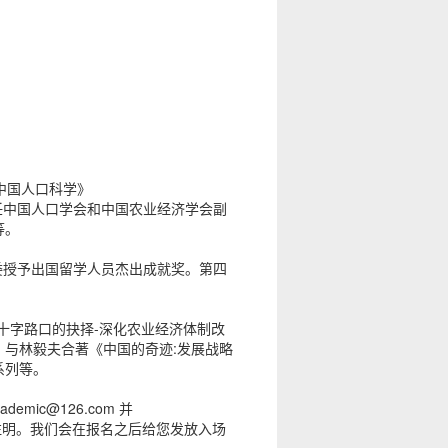
中国人口科学》
任中国人口学会和中国农业经济学会副
等。
部委授予出国留学人员杰出成就奖。第四
字路口的抉择-深化农业经济体制改
与林毅夫合著《中国的奇迹:发展战略
系列等。
ademic@126.com 并
中注明。我们会在报名之后给您发放入场