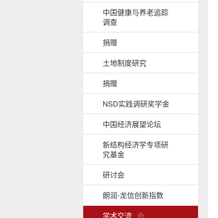
b
中国健康与养老追踪
a
调查
c
k
捐赠
g
r
土地制度研究
o
u
捐赠
n
d
NSD实践调研奖学金
中国经济展望论坛
新结构经济学专项研
究基金
研讨会
朗润-龙信创新指数
展
学术交流