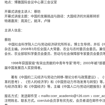
地点：博雅国际会议中心第三会议室
开幕式讲座主讲人：蔡昉
开幕式讲座主题：中国的发展挑战与路径：大国经济的刘易斯转折
特邀嘉宾：周其仁，姚洋，卢锋
主讲人信息：
蔡昉
中国社会科学院人口与劳动经济研究所所长，博士生导师，并任《
杂志主编。2008年3月任全国人大常委、农业与农村委员会委员。兼
会长、农业部软科学委员会委员、劳动与社会保障部专家委员会委员
1998年获国家级“有突出贡献的中青年专家”称号；2003年被7
届中国发展百人奖获得者。
著有《中国的二元经济与劳动力转移-理论分析与政策建议》、《十
革的思考》、《穷人的经济学》和《中国劳动力市场发育与转型》等，
与经济改革》和《中国经济》等，主编《中国人口与劳动问题报告》
报名方式：发送邮件至 < mailto:ccer_academic@126.com > ccer_ac
注明姓名、联系方式。ccerclub会员享有优先权，会员者请在邮件
券。