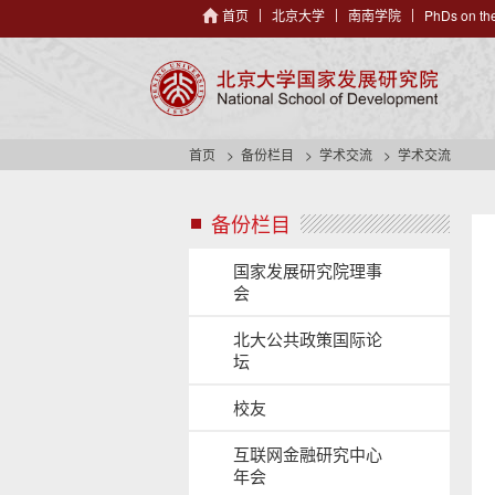
首页
北京大学
南南学院
PhDs on the
首页
备份栏目
学术交流
学术交流
备份栏目
s
i
d
国家发展研究院理事
e
会
n
a
北大公共政策国际论
v
坛
h
e
校友
a
d
互联网金融研究中心
e
年会
r