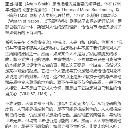
d
亚当·斯密（Adam Smith）是市场经济最重要的阐释者。他在1759
年出版的《道德情操论》（The Theory of Moral Sentiments，以
下简称TMS）剖析了人类的心理特质，1776年出版的《国富论》
（Wealth of Nation，以下简称WN）则阐述了市场的运行机制。两
部巨著浑然一体：斯密对人性的深刻理解，恰恰为市场经济提供了
坚如磐石的正当理由。
斯密首先在《道德情操论》中指出，人是自私自利的。他写道：“我
们并不轻易怀疑某人缺乏私心。缺乏私心并不属于我们通常对人产
生猜疑的原因之一。然而，如果某个人不是为了家庭和朋友的缘
故，却不爱护自己的健康、生命或财产，不去做本来只是自我保护
的本能就足以促使他去做的事，那么这无疑是一个缺点，虽然说这
是某种可爱的缺点。它把一个人变成与其说是轻视或憎恨的对象不
如说是可怜的对象。但是，这种缺点还是多少有损于他的尊严和他
那品质中令人尊重的地方的。满不在乎和不节俭的品质，一般不为
人接受，并不是由于它讨人怜悯，而是由于它缺乏对自己利益的恰
当关心（VII.II.87, TMS）。”
不难设想，人如果都不自私，那么社会就无法存活。从纯逻辑的角
度看，人可能是极端利己的，却不可能是极端利他的。人人都极端
利己的社会，仍然是可以想象的社会。虽然彻底弱肉强食，与动物
世界无异，但动物世界也仍是可能的世界。然而，人人都极端利他
的社会，却是不可想象的：如果谁都不肯吃饭，非要让给别人吃；