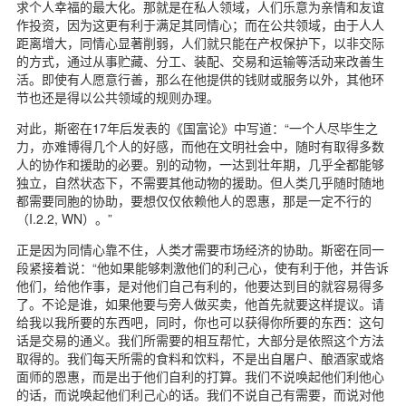
求个人幸福的最大化。那就是在私人领域，人们乐意为亲情和友谊
作投资，因为这更有利于满足其同情心；而在公共领域，由于人人
距离增大，同情心显著削弱，人们就只能在产权保护下，以非交际
的方式，通过从事贮藏、分工、装配、交易和运输等活动来改善生
活。即使有人愿意行善，那么在他提供的钱财或服务以外，其他环
节也还是得以公共领域的规则办理。
对此，斯密在17年后发表的《国富论》中写道：“一个人尽毕生之
力，亦难博得几个人的好感，而他在文明社会中，随时有取得多数
人的协作和援助的必要。别的动物，一达到壮年期，几乎全都能够
独立，自然状态下，不需要其他动物的援助。但人类几乎随时随地
都需要同胞的协助，要想仅仅依赖他人的恩惠，那是一定不行的
（I.2.2, WN）。”
正是因为同情心靠不住，人类才需要市场经济的协助。斯密在同一
段紧接着说：“他如果能够刺激他们的利己心，使有利于他，并告诉
他们，给他作事，是对他们自己有利的，他要达到目的就容易得多
了。不论是谁，如果他要与旁人做买卖，他首先就要这样提议。请
给我以我所要的东西吧，同时，你也可以获得你所要的东西：这句
话是交易的通义。我们所需要的相互帮忙，大部分是依照这个方法
取得的。我们每天所需的食料和饮料，不是出自屠户、酿酒家或烙
面师的恩惠，而是出于他们自利的打算。我们不说唤起他们利他心
的话，而说唤起他们利己心的话。我们不说自己有需要，而说对他