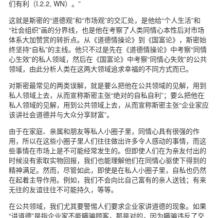
们有利（I.2.2, WN）。”
这就是斯密的“道德观”和“市场观”的交汇处，是他给“个人生活”和
“社会组织”画的分界线，也是他在考察了人类同情心本性后对市场
体系大加赞赏的转折点。从《道德情操论》到《国富论》，斯密始
终坚持“自私”的主线。他只不过是先在《道德情操论》中考察“同情
心生效”的私人领域，然后在《国富论》中考察“同情心失效”的公共
领域，由此分析人类在这两大领域追求幸福的不同方式而已。
对斯密最常见的两类误解，就是要么把他在公共领域的见解，用到
私人领域上去，从而宣称斯密主张“绝对的自私自利”；要么把他在
私人领域的见解，用到公共领域上去，从而宣称斯密主张“企业家应
该讲社会道德并与大众分享财富”。
由于在家庭、亲属和朋友等私人小圈子里，同情心具有很强的作
用，所以在这些小圈子里人们往往做出许多令人感动的事情，而这
些事情在市场上是不可能经常发生的。但即使人们在为亲友付出的
时候没有索取实物回报，我们也能理解他们在同情心驱使下得到的
精神满足。然而，尽管如此，即使是在私人小圈子里，自私也仍然
在起着主导作用。例如，我们不会向比自己富有的亲人送钱；有来
无往的友谊往往不可能持久，等等。
在公共领域，我们尤其要警惕人们要求企业家讲道德的现象。如果
“讲道德”是指企业家不能瞒骗顾客，那是对的，因为瞒骗违反了交