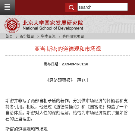
T
o
g
g
l
e
首页
备份栏目
学术交流
客座研究项目
t
s
o
亚当·斯密的道德观和市场观
i
p
d
b
e
a
发布日期：2009-03-16 01:28
n
r
a
v
《经济观察报》 薛兆丰
b
a
c
斯密并非写了两部自相矛盾的著作，分别供市场经济的怀疑者和支
k
持者引用。相反，他通过《道德情操论》和《国富论》构造了一个
g
自洽体系。斯密对人性的深刻理解，恰恰为市场经济提供了坚如磐
r
石的正当理由。
o
u
斯密的道德观和市场观
n