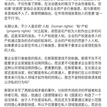
易合约，不仅伤害了顾客，在法治健全的情况下也会伤害股东。但
如果“讲道德”是指企业家应该拿企业资产去行善施恩，就与斯密的
本意格格不入了。斯密明确指出，在市场领域依靠别人的恩惠“是一
定不行”的。
长期以来，不少人喜欢把“人权（human rights）”和“产权
（property rights）”对立起来，进而谈论产权为人权作出让步的问
题。这是深深的误会。个人产权就是人权。企业的产权是由多人的
产权通过复杂的合约组织起来的。企业的产权也仍然是个人人权。
如果要求企业家在市场上行善施恩，那就等于要求企业家侵犯股东
的人权。
要企业家行善施恩的观点，在斯密那里找不到依据。斯密不仅不可
能要求企业家替股东动用同情心，而且更不可能要求企业家在市场
这种公共领域动用同情心。更重要的是，在斯密看来，无论是企业
家还是政治家，他们都是有私心的普通人，要求他们在公众领域行
使本来只在私人领域才起作用的同情心，那岂不是特别容易诱发假
公济私的行为吗？
斯密并非写了两部自相矛盾的著作，分别供市场经济的怀疑者和支
持者引用。相反，他通过《道德情操论》和《国富论》构造了一个
自洽体系：由于人不仅是自私的，而且还天生需要通过满足小范围
的同情心来换取快感，所以不仅需要在私人领域强调爱心，而且也