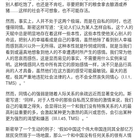
别人都吃饱了，也还是不肯吃，非要把剩下的粮食拿去酿酒或养
猪……这样的社会不可想象，也不可能存活。
然而，事实上，人并不处于这两个极端，而是在自私的同时，也还
懂得同情。斯密这样写道：“无论人们认为某人怎样自私，这个人的
天赋中总是明显地存在着这样一些本性，这些本性使他关心别人的
命运，把别人的幸福看成是自己的事情，虽然他除了看到别人幸福
而感到高兴以外一无所得。这种本性就是怜悯或同情，就是当我们
看到或逼真地想象到他人的不幸遭遇时所产生的感情。我们常为他
人的悲哀而感伤，这是显而易见的事实，不需要用什么实例来证
明。这种情感同人性中所有其它的原始感情一样，决不只是品行高
尚的人才具备，虽然他们在这方面的感受可能最敏锐。最大的恶
棍，极其严重地违犯社会法律的人，也不会全然丧失同情心（I.I.1,
TMS）。”
然而，同情心的强弱是随着人际关系的亲疏远近而显著变化的。斯
密写道：“同样，对于人性中的那些自私而又原始的激情来说，我们
自己的毫厘之得失，会显得比另一个和我们没有特殊关系的人的最
高利益重要的多，会激起某种更为激昂的高兴或悲伤，会引出某种
更为强烈的渴望和嫌恶（III.I.45, TMS）。”
斯密举了一个生动的例子：“假如中国这个伟大帝国连同其全部亿万
居民突然毁于一场地震，那么一个和中国没有任何关系的很有人情