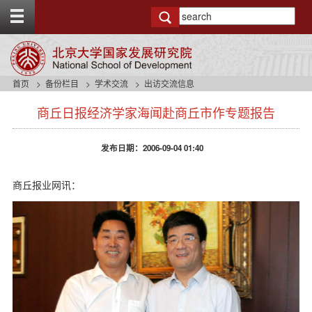
T
o
g
g
l
e
首页
备份栏目
学术交流
出访交流信息
t
s
o
商丘日报经济学家海闻赴商丘市作专题报告
i
p
d
b
e
a
发布日期：2006-09-04 01:40
n
r
a
v
商丘报业网讯：
b
a
c
k
g
r
o
u
n