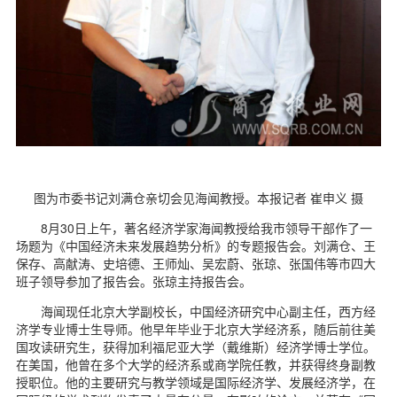
d
图为市委书记刘满仓亲切会见海闻教授。本报记者 崔申义 摄
8月30日上午，著名经济学家海闻教授给我市领导干部作了一
场题为《中国经济未来发展趋势分析》的专题报告会。刘满仓、王
保存、高献涛、史培德、王师灿、吴宏蔚、张琼、张国伟等市四大
班子领导参加了报告会。张琼主持报告会。
海闻现任北京大学副校长，中国经济研究中心副主任，西方经
济学专业博士生导师。他早年毕业于北京大学经济系，随后前往美
国攻读研究生，获得加利福尼亚大学（戴维斯）经济学博士学位。
在美国，他曾在多个大学的经济系或商学院任教，并获得终身副教
授职位。他的主要研究与教学领域是国际经济学、发展经济学，在