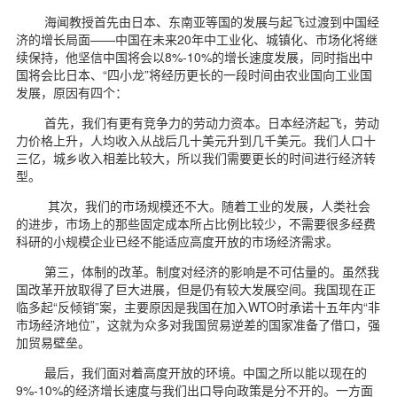
d
海闻教授首先由日本、东南亚等国的发展与起飞过渡到中国经
济的增长局面——中国在未来20年中工业化、城镇化、市场化将继
续保持，他坚信中国将会以8%-10%的增长速度发展，同时指出中
国将会比日本、“四小龙”将经历更长的一段时间由农业国向工业国
发展，原因有四个：
首先，我们有更有竞争力的劳动力资本。日本经济起飞，劳动
力价格上升，人均收入从战后几十美元升到几千美元。我们人口十
三亿，城乡收入相差比较大，所以我们需要更长的时间进行经济转
型。
其次，我们的市场规模还不大。随着工业的发展，人类社会
的进步，市场上的那些固定成本所占比例比较少，不需要很多经费
科研的小规模企业已经不能适应高度开放的市场经济需求。
第三，体制的改革。制度对经济的影响是不可估量的。虽然我
国改革开放取得了巨大进展，但是仍有较大发展空间。我国现在正
临多起“反倾销”案，主要原因是我国在加入WTO时承诺十五年内“非
市场经济地位”，这就为众多对我国贸易逆差的国家准备了借口，强
加贸易壁垒。
最后，我们面对着高度开放的环境。中国之所以能以现在的
9%-10%的经济增长速度与我们出口导向政策是分不开的。一方面