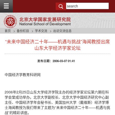
T
o
g
g
l
e
首页
备份栏目
学术交流
出访交流信息
t
s
o
“未来中国经济二十年——机遇与挑战”海闻教授出席
i
p
d
山东大学经济学家论坛
b
e
a
n
r
发布日期：2006-03-07 01:41
a
v
b
中国经济学教育科研网
a
c
k
2006年2月25日山东大学经济学院主办的经济学家论坛第六期在科
g
学会堂成功举办。北京大学副校长、北京大学中国经济研究中心副
r
主任、中国经济学年会秘书长、美国加州大学（戴维斯）经济学博
o
士海闻教授为我们带来了主题为“未来中国经济二十年——机遇与挑
u
战”的精彩讲座。
n