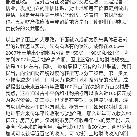
普遍征收。二是对占有征收替代对交易征收。三是完善评
估业，发展独立的评估体系，对土地和房产价值定期做出
评估。四是合并相关土地房产税收，设置统一的财产税
种。五是财产税应该全部留给地方享有，使他们有动机提
供良好的公共服务。
以上讲了面上的大思路，下面就以成都为例来具体看看转
型的过程怎么实现。先看看现有的状况。成都在2005—
2007年土地出让纯收益分别是155亿，190亿和421亿，考
虑到2007年是房地产高峰期，因此正常的土地财政规模应
该是200亿左右。同时，政府承担了所有的公共职能。我们
提出，向全面财产税过渡的转型可以分三步走。第一步是
小幅度减少征地，同时大力推进征地利益分配的改革。成
都提出在未来五年每年整理100万亩的农地和9万亩农村居
民点，这样通过占补平衡和挂钩指标可以收入近100亿元成
为返农资金。第二步，也就是在中期，大幅减少征地，转
向以财产税为主的地方财政。框算一下，如果仅对建设用
地每平方米每年平均收取2元地产税，那么每年可以收入50
亿元；房产方面，仅对城市房产征收每年1%的房产税，只
要有1亿平米的持有量，每年就可以征收50亿元。两部分相
加就可以获得近百亿的收入，可以抵消土地财政收入的削