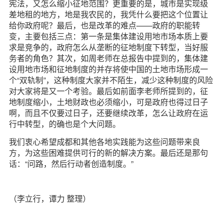
宪法，又怎么缩小征地范围？更重要的是，城市是实现级
差地租的地方，地是我农民的，我凭什么要把这个位置让
给你政府呢？最后，也是改革的难点——政府的职能转
变，主要包括三点：第一条是集体建设用地市场本质上要
求是竞争的，政府怎么从垄断的征地制度下转型，当好服
务者的角色？其次，如周老师在总报告中提到的，集体建
设用地市场和征地制度的并存将使中国的土地市场形成一
个“双轨制”，这种制度大家并不陌生，减少这种制度的风险
对大家将是又一个考验。最后如前面李老师所提到的，征
地制度缩小，土地财政也必须缩小，可是政府也得过日子
啊，而且不仅要过日子，还要继续改革，怎么让政府在运
行中转型，的确也是个大问题。
我们衷心希望成都和其他各地实践能为这些问题带来良
方，为这些困难提供可行的新的解决方案。最后还是那句
话：“问路，然后行动者创造制度。”
（李立行，谭力 整理）