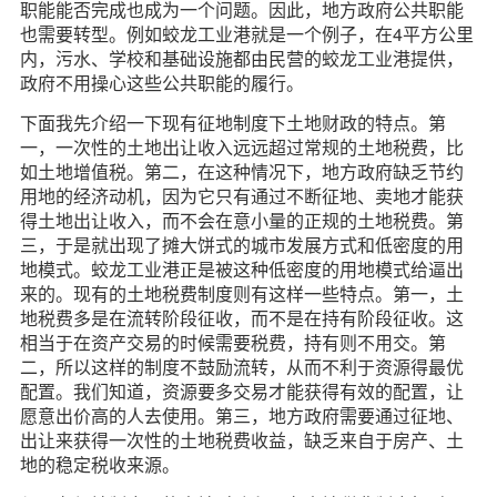
职能能否完成也成为一个问题。因此，地方政府公共职能
也需要转型。例如蛟龙工业港就是一个例子，在4平方公里
内，污水、学校和基础设施都由民营的蛟龙工业港提供，
政府不用操心这些公共职能的履行。
下面我先介绍一下现有征地制度下土地财政的特点。第
一，一次性的土地出让收入远远超过常规的土地税费，比
如土地增值税。第二，在这种情况下，地方政府缺乏节约
用地的经济动机，因为它只有通过不断征地、卖地才能获
得土地出让收入，而不会在意小量的正规的土地税费。第
三，于是就出现了摊大饼式的城市发展方式和低密度的用
地模式。蛟龙工业港正是被这种低密度的用地模式给逼出
来的。现有的土地税费制度则有这样一些特点。第一，土
地税费多是在流转阶段征收，而不是在持有阶段征收。这
相当于在资产交易的时候需要税费，持有则不用交。第
二，所以这样的制度不鼓励流转，从而不利于资源得最优
配置。我们知道，资源要多交易才能获得有效的配置，让
愿意出价高的人去使用。第三，地方政府需要通过征地、
出让来获得一次性的土地税费收益，缺乏来自于房产、土
地的稳定税收来源。