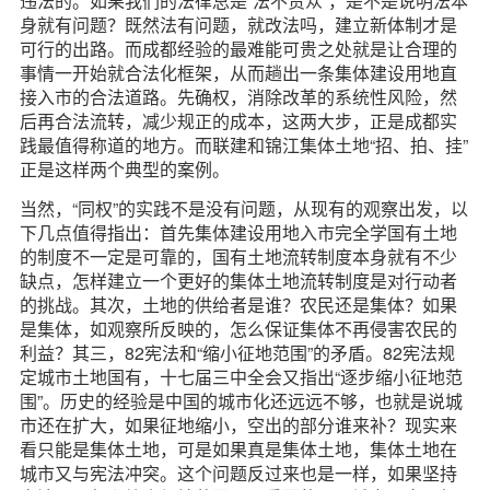
违法的。如果我们的法律总是“法不责众”，是不是说明法本
身就有问题？既然法有问题，就改法吗，建立新体制才是
可行的出路。而成都经验的最难能可贵之处就是让合理的
事情一开始就合法化框架，从而趟出一条集体建设用地直
接入市的合法道路。先确权，消除改革的系统性风险，然
后再合法流转，减少规正的成本，这两大步，正是成都实
践最值得称道的地方。而联建和锦江集体土地“招、拍、挂”
正是这样两个典型的案例。
当然，“同权”的实践不是没有问题，从现有的观察出发，以
下几点值得指出：首先集体建设用地入市完全学国有土地
的制度不一定是可靠的，国有土地流转制度本身就有不少
缺点，怎样建立一个更好的集体土地流转制度是对行动者
的挑战。其次，土地的供给者是谁？农民还是集体？如果
是集体，如观察所反映的，怎么保证集体不再侵害农民的
利益？其三，82宪法和“缩小征地范围”的矛盾。82宪法规
定城市土地国有，十七届三中全会又指出“逐步缩小征地范
围”。历史的经验是中国的城市化还远远不够，也就是说城
市还在扩大，如果征地缩小，空出的部分谁来补？现实来
看只能是集体土地，可是如果真是集体土地，集体土地在
城市又与宪法冲突。这个问题反过来也是一样，如果坚持