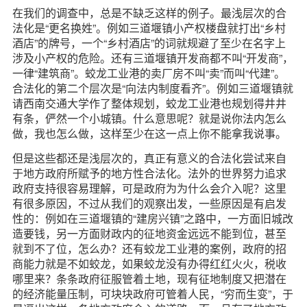
在我们的调查中，总是不缺乏这样的例子。最浅层次的合
法化是“更名换姓”。例如三道堰镇小产权楼盘就打出“乡村
酒店”的牌号，一个“乡村酒店”的词就规避了至少在名字上
涉及小产权的危险。还有三道堰镇开发商都不叫“开发商”，
一律“建筑商”。蛟龙工业港的卖厂房不叫“卖”而叫“代建”。
合法化的第二个层次是“向法内制度看齐”。例如三道堰镇就
请西南交通大学作了整体规划，蛟龙工业港也规划得井井
有条，俨然一个小城镇。什么意思呢？就是说你法内怎么
做，我也怎么做，这样至少在这一点上你不能拿我说事。
但是这些都还是浅层次的，真正有意义的合法化尝试来自
于地方政府所赋予的地方性合法化。法外的世界努力追求
政府支持很容易理解，可是政府为为什么会介入呢？这里
有很多原因，不过从我们的观察出发，一些原因是有启发
性的：例如在三道堰镇的“建房兴镇”之路中，一方面旧城改
造要钱，另一方面财政内的征地资金远远不能到位，甚至
就到不了位，怎么办？还有蛟龙工业港的案例，政府的招
商能力就是不如蛟龙，如果蛟龙没有办得红红火火，税收
哪里来？条条政府征服管着土地，现有征地制度又把潜在
的经济能量压制，可块块政府可管着人民，“穷而生变”，于