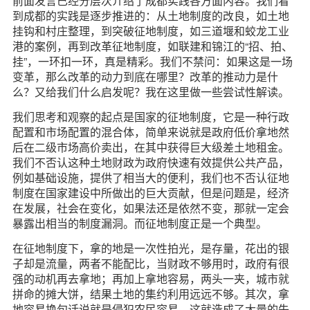
前面发言已经分层次介绍了成都实践各方面内容。我们看
到成都的实践是逐步推进的：从土地制度的改良，如土地
挂钩和村庄整理，到突破征地制度，如三道堰和蛟龙工业
港的案例，再到改革征地制度，如联建和锦江的“招、拍、
挂”，一环扣一环，真是精彩。我们不禁问：如果这是一场
变革，那么改革的动力到底在哪里？改革的推动力是什
么？又给我们什么启发呢？我在这里做一些尝试性解读。
我们思考和观察的起点是国家的征地制度，它是一种行政
配置和市场配置的混合体，简单来说就是政府低价拿地然
后在二级市场高价卖出，在其中获得巨大级差土地租金。
我们不否认这种土地财政为政府快速有效提供公共产品，
例如基础设施，提供了相当大的便利，我们也不否认征地
制度在国家建设中所做出的巨大贡献，但是问题是，经济
在发展，社会在变化，如果法还是依然不变，那就一定会
暴露出相当的制度漏洞。而征地制度正是一个典型。
在征地制度下，拿的地是一次性拍光，是存量，花出的银
子却是流量，两者不能配比，当财政不够用时，政府有很
强的动机再去拿地；再加上拿地容易，两头一夹，城市就
拼命的摊大饼，结果土地的集约利用远远不够。其次，拿
地容易换句话说就是侵犯农民容易，这就造成了大量的失