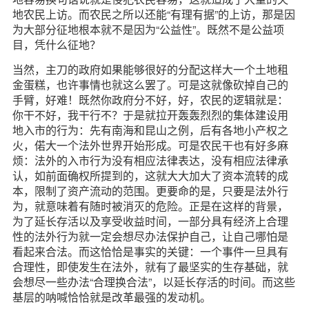
地农民上访。而农民之所以还能“有理有据”的上访，那是因
为大部分征地根本就不是因为“公益性”。既然不是公益项
目，凭什么征地？
当然，主刀的政府如果能够很好的分配这样大一个土地租
金蛋糕，也许事情也就这么罢了。可是这就像砍掉自己的
手臂，好难！既然你政府分不好，好，农民的逻辑就是：
你干不好，我干行不？于是就拉开轰轰烈烈的集体建设用
地入市的行为：先有南海和昆山之例，后有各地小产权之
火，偌大一个法外世界开始形成。可是农民干也有好多麻
烦：法外的入市行为没有相应法律表达，没有相应法律承
认，如前面确权所提到的，这就大大加大了资本流转的成
本，限制了资产流动的范围。更要命的是，只要是法外行
为，就意味着有随时被消灭的危险。正是在这样的背景，
为了延长存活以及享受收益时间，一部分具有经济上合理
性的法外行为就一定会想尽办法保护自己，让自己哪怕是
看起来合法。而这恰恰是事实的关键：一个事件一旦具有
合理性，即使发生在法外，就有了最坚实的生存基础，就
会想尽一些办法“合理换合法”，以延长存活的时间。而这些
基层的呐喊恰恰就是改革最强的发动机。