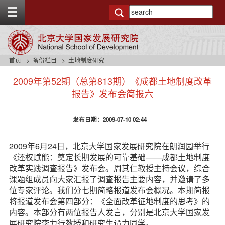
T
o
g
g
l
e
首页
备份栏目
土地制度研究
t
s
o
2009年第52期（总第813期）《成都土地制度改革
i
p
d
报告》发布会简报六
b
e
a
n
r
发布日期：2009-07-10 02:44
a
v
b
2009年6月24日，北京大学国家发展研究院在朗润园举行
a
《还权赋能：奠定长期发展的可靠基础——成都土地制度
c
改革实践调查报告》发布会。周其仁教授主持会议，综合
k
课题组成员向大家汇报了调查报告主要内容，并邀请了多
g
位专家评论。我们分七期简略报道发布会概况。本期简报
r
将报道发布会第四部分：《全面改革征地制度的思考》的
o
u
内容。本部分有两位报告人发言，分别是北京大学国家发
n
展研究院李力行教授和研究生谭力同学。