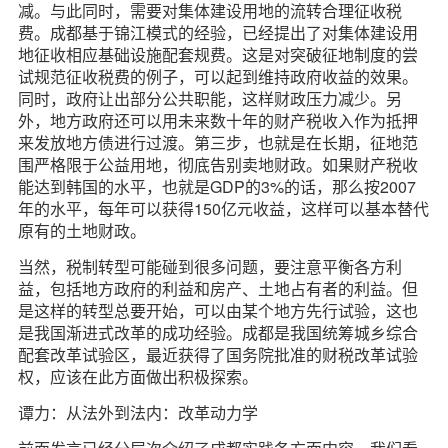
减。与此同时，需要对集体建设用地的流转合理征收税
费。成都基于锦江模式的经验，已经提出了对集体建设用
地征收相应基础设施配套规费。这是对突破征地制度的尝
试规范征收税费的例子，可以起到维持政府收益的效果。
同时，政府让出部分公共职能，这样财政压力减少。另
外，地方政府还可以用未来数十年的财产税收入作为抵押
来发放地方债进行过渡。第三步，也就是在长期，征地范
围严格限于公益用地，彻底告别卖地财政。如果财产税收
能达到韩国的水平，也就是GDP的3%的话，那么按2007
年的水平，每年可以获得150亿元收益，这样可以基本替代
原有的土地财政。
当然，税制转型可能碰到很多问题，要注意平衡各方利
益，包括地方政府的利益和房产、土地占有者的利益。但
是这样的转型总要开始，可以由某个地方先行试验，这也
是我国渐进式改革的成功经验。成都是我国统筹城乡综合
配套改革试验区，最近获得了国务院批准的财税改革试验
权，应该在此方面做出积极探索。
谭力：从法外到法内：改革动力学