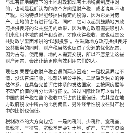
与现有征地制度下的土地财政和现有土地税费制度相对
的，也就是我们认为的改革方向是财产税，或者说叫不动
产税。它的特点是能够提供稳定的税源，因为它是对房
产、土地的占有进行征税。同时，它可以起到鼓励地方政
府提供良好的公共服务的效果，因为地方政府需要吸引人
们来使用本地的财产和资源，才能获得税收，这也就是公
共财政学里面常讲的“以脚投票”。在鼓励地方政府提供良好
公共服务的同时，财产税当然也促进了资源的优化配置，
因为占有、使用房、地的人需要交税，所以不愿意让这些
财产闲置，会出让给更能有效利用它们的人。
现在如果要征收财产税会遇到两点困难：一是权属界定不
清，没法普遍征收，很难达到公平性。二是缺乏独立的评
估体系。在具备完善评估体系的发达国家，会按照房屋等
不动产价值的百分比进行征收。通过国际比较可以看出，
中国的财产税在整个税收中所占的比重偏低，尤其是在地
方政府税收中所占的比例偏低，另外经常性税收在财产税
中的比例也偏低。
税制改革的大方向包括：一是简税制、少税种、宽税基、
低税率、严征管，宽税基是要对土地、矿产、房产等资源