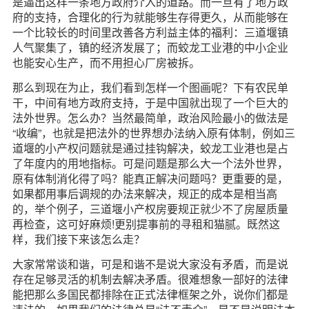
是逼出这样一条地方政府介入的道路。而一旦有了地方政
府的支持，合理化的行为就能够生存得更久，从而能够在
一个比较长的时间里改善各方利益主体的福利：三道堰镇
人气聚集了，镇的经济发展了；而蛟龙工业港的中小企业
也能安心生产，而不用担心厂房被拆。
那么到现在为止，我们看到怎样一个图画呢？下有农民单
干，中间有地方政府支持，于是中国就出现了一个巨大的
法外世界。怎么办？当然最简单，政治风险最小的做法是
“收编”，也就是把法外的世界想办法纳入原有体制，例如三
道堰的小产权问题就是通过挂钩解决，蛟龙工业港也是占
了年度内的用地指标。可是问题是那么大一个法外世界，
原有体制消化得了吗？能真正解决问题吗？更重要的是，
如果都用事后调规的办法来解决，规正的成本是相当高
的，举个例子，三道堰小产权房要规正就少不了房屋质量
再检查，这可好麻烦!更别提事前的寻租和猫腻。既然这
样，我们接下来该怎么走？
大家常常谈和谐，可是和谐不是说大家没有矛盾，而是说
存在足够灵活的机制去解决矛盾。很难想象一部好的法律
能把那么多国民都排除在正式法律框架之外，说你们都是