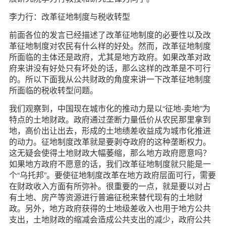
d
李力行：改革征地制度与税收转型
前面各位的发言已经描述了改革征地制度的必要性以及改
革征地制度对农民有什么样的好处。然而，改革征地制度
所面临的主体还是政府，尤其是地方政府。如果改革对政
府来讲没有好处只有坏处的话，那么这样的改革是不可行
的。所以下面我从公共财政的角度来讲一下改革征地制度
所面临的税收转型问题。
我们观察到，中国现在城市化的推动力是以“征地-卖地”为
特点的土地财政。政府通过垄断力量低价从农民那里拿到
地，高价出让出去，形成的土地绩差收益成为城市化推进
的动力。征地制度改革就是要剥夺政府的这种垄断权力。
这无疑会使得土地财政大幅萎缩，那么地方政府愿意吗？
如果地方政府不愿意的话，我们改革征地制度就只能是一
个“乌托邦”。要使征地制度改革在地方政府层面可行，需要
在财政收入方面有所弥补。很重要的一点，就是要以对占
有土地、房产等资源进行普遍征税来替代现有的土地财
政。另外，地方政府获得的土地级差收入也用于地方公共
支出，土地财政的缩减会造成公共支出的减少，政府公共