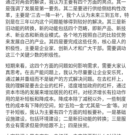
通过对两会的解读，我认为主要有四个方面的亮点。其一
是强调了发展是第一要务。其二是要进行供给侧结构性改
革，主要是“三去一降一补”，我个人认为未来三到五年，特
别是在三年以内这个问题能够得到较好的解决。其三是新
旧动能的转换，新的动能包括四个范畴，即新产品、新技
术、新业态和新商业模式。各个地方按照自己的比较优势
来发展自己的产业。其四是要完成这些任务，核心是人的
积极性，主要是企业家、创新人才和广大干部。需要调动
这三个关键少数的积极性。
短期来看，这四个方面的问题如何影响需求，需要大家认
真思考。在去产能问题上，我认为尽量要让企业安乐死，
通过兼并重组而不是破产的方式解决问题。在去杠杆上，
我的理解是要去企业的杠杆，适度增加政府的杠杆，通过
资本市场的发展来增加居民的杠杆。对经济增长有拉动作
用的是补短板和降成本。降成本除了减税以外，一些制度
性的成本有下降的空间，如“五险一金”尤其是“一金”等。对
于补短板，我认为主要有四个方面的短板要补。一是基础
设施建设，包括环境建设；二是新旧动能的转换；三是服
务业有需求但是供给跟不上；四是扶贫。