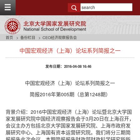
T
o
g
g
l
e
首页
备份栏目
CEO经济观察报告会
t
s
o
中国宏观经济（上海）论坛系列简报之一
i
p
d
b
e
a
发布日期：2016-04-08 16:46
n
r
a
v
中国宏观经济（上海）论坛系列简报之一
b
简报2016年第005期（总第1248期）
a
c
k
背景介绍：2016中国宏观经济（上海）论坛暨北京大学国
g
家发展研究院中国经济观察报告会于3月20日在上海召开，
r
会议主办方包括北京大学国家发展研究院、上海市政府发
o
u
展研究中心、上海国有资本运营研究院。我们将分三期简
n
报报告此次会议。本期简报报告财政部财政科学研究所所