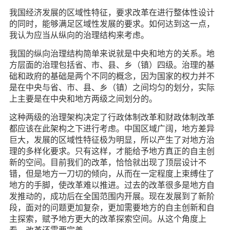
我国经济发展的区域性特征，要求改革在进行整体性设计
的同时，能够满足区域性发展的要求。如何达到这一点，
我认为应当从纵向的治理结构来考虑。
我国的纵向治理结构简单来说就是中央和地方的关系。地
方层面的治理包括省、市、县、乡（镇）四级。治理的基
础和政府的基础是两个不同的概念，因为国家的权力并不
是在中央与省、市、县、乡（镇）之间均匀的划分，实际
上主要是在中央和地方两级之间划分的。
这种两级的治理架构决定了行政体制改革和财政体制改革
都应该在此架构之下进行考虑。中国区域广阔，地方差异
巨大，发展的区域性特征极为明显，所以产生了对地方治
理的多样化要求。只有这样，才能给予地方真正的自主创
新的空间。目前我们的改革，恰恰就出现了顶层设计不
错，但是地方一刀切的倾向，从而在一定程度上束缚住了
地方的手脚，使改革难以推进。过去的改革很多是地方自
发推动的，成功后在全国范围内开展。现在发展到了新阶
段，面对的问题更加复杂，更加需要地方的自主创新和自
主探索，赋予地方更大的改革探索空间。从这个角度上
看，改革还需要完善。