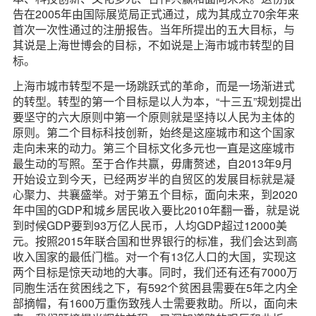
告在2005年由国际展览局正式通过，成为其成立70余年来
首次一次性通过的注册报告。当年所提出的五大目标，与
其说是上海世博会的目标，不如说是上海市城市转型的目
标。
上海市城市转型不是一场跳跃式的革命，而是一场渐进式
的转型。转型的第一个目标是以人为本，“十三五”规划提出
要坚守的六大原则中第一个原则就是坚持以人民为主体的
原则。第二个目标科技创新，始终是这座城市和这个国家
走向未来的动力。第三个目标文化多元也一直是这座城市
最生动的写照。至于合作共赢，毋庸赘述，自2013年9月
开始设立到今天，已经两岁半的自贸区的发展目标就是凝
心聚力、共襄盛举。对于第五个目标，面向未来，到2020
年中国的GDP和城乡居民收入要比2010年翻一番，就是说
到时候GDP要到93万亿人民币，人均GDP超过12000美
元。按照2015年联合国和世界银行的标准，我们会达到高
收入国家的最低门槛。对一个有13亿人口的大国，实现这
两个目标是惊天动地的大事。同时，我们还有还有7000万
同胞生活在贫困线之下，有592个贫困县需要在5年之内全
部摘帽，有1600万重伤致残人士需要救助。所以，面向未