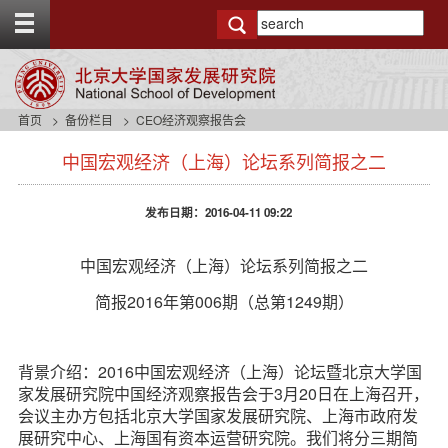
T
o
g
g
l
e
首页
备份栏目
CEO经济观察报告会
t
s
o
中国宏观经济（上海）论坛系列简报之二
i
p
d
b
e
a
发布日期：2016-04-11 09:22
n
r
a
v
中国宏观经济（上海）论坛系列简报之二
b
简报2016年第006期（总第1249期）
a
c
k
g
背景介绍：2016中国宏观经济（上海）论坛暨北京大学国
r
家发展研究院中国经济观察报告会于3月20日在上海召开，
o
会议主办方包括北京大学国家发展研究院、上海市政府发
u
展研究中心、上海国有资本运营研究院。我们将分三期简
n