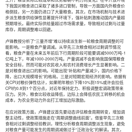
下我国对粮食进口采取了诸多进口管制，导致一方面国内外粮食价
格倒挂，另一方面仍进口了大量粮食。其次，在市场机制与技术进
步派生粮食供给弹性显著提升环境下，强补贴刺激推动国内产量超
预期增长。最终实际供给量超过市场需求量，导致相对过剩与过量
库存，周期调整难以回避。
卢锋教授分析了“三量齐增”难以持续派生新一轮粮食周期调整的可
能影响。一是粮食产量调减。从早先三次粮食相对过剩调节情况
看，粮食产量在未来五年前后下行周期阶段可能要调减5000万吨-1
亿吨上下，年减1000-2000万吨。产量调减不会影响我国保障粮食
安全目标，然而可能对农民收入和农村消费增长产生显著影响。二
是对粮食进出口的影响。可能出现“补贴和产量减少，国内价格下
降，出口大规模增长”的格局。三是对短期宏观经济的影响。依据有
关CPI对粮价弹性估计，如果明年粮价下降10%到15%或许会拉低
CPI约0.8到1个百分点，对近年保持定力、积极调整宏调政策带来
压力。另外，粮食比较收益降低，边际上会降低农民工转移的机会
成本，为农业劳动力外出打工增加边际激励。
在应对政策方面，卢锋建议首先要动态评估粮食周期转变，增加调
整主动性，使政策措施走在“周期调整曲线前面”。借鉴早先三次粮
食相对过剩调整经验教训，理性分析粮食周期调整派生现象，避免
对粮食产量可能发生的周期调减做过于“泛政治化”的解读。其次，