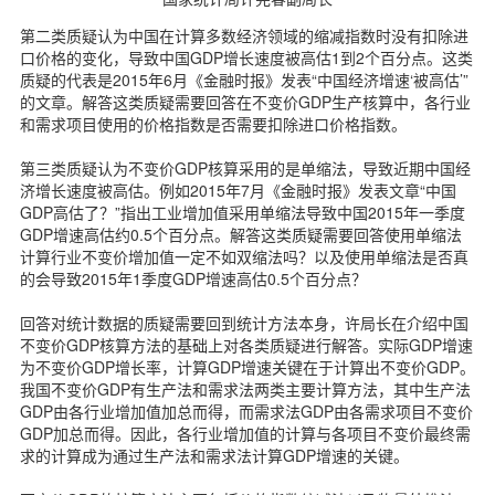
第二类质疑认为中国在计算多数经济领域的缩减指数时没有扣除进
口价格的变化，导致中国GDP增长速度被高估1到2个百分点。这类
质疑的代表是2015年6月《金融时报》发表“中国经济增速‘被高估’”
的文章。解答这类质疑需要回答在不变价GDP生产核算中，各行业
和需求项目使用的价格指数是否需要扣除进口价格指数。
第三类质疑认为不变价GDP核算采用的是单缩法，导致近期中国经
济增长速度被高估。例如2015年7月《金融时报》发表文章“中国
GDP高估了？”指出工业增加值采用单缩法导致中国2015年一季度
GDP增速高估约0.5个百分点。解答这类质疑需要回答使用单缩法
计算行业不变价增加值一定不如双缩法吗？以及使用单缩法是否真
的会导致2015年1季度GDP增速高估0.5个百分点？
回答对统计数据的质疑需要回到统计方法本身，许局长在介绍中国
不变价GDP核算方法的基础上对各类质疑进行解答。实际GDP增速
为不变价GDP增长率，计算GDP增速关键在于计算出不变价GDP。
我国不变价GDP有生产法和需求法两类主要计算方法，其中生产法
GDP由各行业增加值加总而得，而需求法GDP由各需求项目不变价
GDP加总而得。因此，各行业增加值的计算与各项目不变价最终需
求的计算成为通过生产法和需求法计算GDP增速的关键。