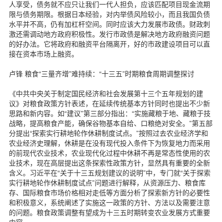
人享受，债务就不应只让我们一代人担负，应该匹配项目现金流期
限与债务期限。根据日本经验，对内举债风险较小，而且我国负债
水平并不高，仍有加杠杆空间。同时应该大力发展市政债。财政刺
激还需调动地方政府积极性。发行市政债是解决地方政府融资问题
的好办法。它将政府和融资平台隔离开，好的市政建设项目可以直
接在资本市场上融资。
卢锋 粮食“三量齐增”难持续：“十三五”时期粮食周期调整探讨
《中共中央关于制定国民经济和社会发展第十三个五年规划的建
议》对粮食政策方针表述，在延续传统基本方针同时也提出不少新
思路和新内容。如“建议”第三部分指出：“实施藏粮于地、藏粮于技
战略，提高粮食产能，确保谷物基本自给、口粮绝对安全。”第五部
分提出“探索实行耕地轮作休耕制度试点。”按照过去农业经济学和
农业经济史理解，休耕是在没有现代投入条件下为恢复地力而采用
的前现代农业技术，农业现代化过程中休耕不再是常态性使用的农
业技术，现在高层提出这条探索性政策方针，显然具有重要的全新
含义。习近平在“关于十三五规划建议的说明”中，专门就“关于探索
实行耕地轮作休耕制度试点”问题进行解释，从资源压力、粮食库
存、国际粮食市场价格相对走低等方面分析了探索新方针的必要性
和积极意义，系统阐述了实施这一政策的方针、方法以及需要注意
的问题。粮食政策调整有望成为十三五时期转变农业发展方式重要