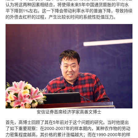
认为将这两种因素相结合，将使得未来5年中国通货膨胀的平均水
平下降到1%左右。这一下降会带动利率水平的普遍下降，导致持续
的外债去杠杆的过程，产生比较长时间的系统性贬值压力。
安信证券首席经济学家高善文博士
首先，高博士回顾了其在5年前对于这个问题的研究。当时他提出
了如下重要观察：在2000-2007年的样本期内，某种农作物的劳动
力密集程度越高，其价格的累计涨幅越大；而在1990-2000年的样