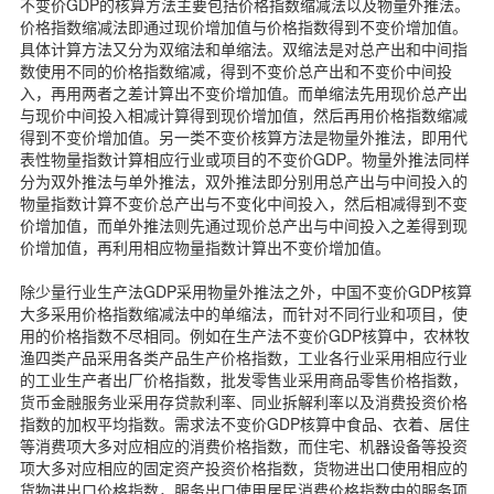
不变价GDP的核算方法主要包括价格指数缩减法以及物量外推法。
价格指数缩减法即通过现价增加值与价格指数得到不变价增加值。
具体计算方法又分为双缩法和单缩法。双缩法是对总产出和中间指
数使用不同的价格指数缩减，得到不变价总产出和不变价中间投
入，再用两者之差计算出不变价增加值。而单缩法先用现价总产出
与现价中间投入相减计算得到现价增加值，然后再用价格指数缩减
得到不变价增加值。另一类不变价核算方法是物量外推法，即用代
表性物量指数计算相应行业或项目的不变价GDP。物量外推法同样
分为双外推法与单外推法，双外推法即分别用总产出与中间投入的
物量指数计算不变价总产出与不变化中间投入，然后相减得到不变
价增加值，而单外推法则先通过现价总产出与中间投入之差得到现
价增加值，再利用相应物量指数计算出不变价增加值。
除少量行业生产法GDP采用物量外推法之外，中国不变价GDP核算
大多采用价格指数缩减法中的单缩法，而针对不同行业和项目，使
用的价格指数不尽相同。例如在生产法不变价GDP核算中，农林牧
渔四类产品采用各类产品生产价格指数，工业各行业采用相应行业
的工业生产者出厂价格指数，批发零售业采用商品零售价格指数，
货币金融服务业采用存贷款利率、同业拆解利率以及消费投资价格
指数的加权平均指数。需求法不变价GDP核算中食品、衣着、居住
等消费项大多对应相应的消费价格指数，而住宅、机器设备等投资
项大多对应相应的固定资产投资价格指数，货物进出口使用相应的
货物进出口价格指数，服务出口使用居民消费价格指数中的服务项