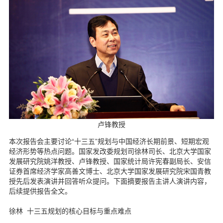
d
卢锋教授
本次报告会主要讨论“十三五”规划与中国经济长期前景、短期宏观
经济形势等热点问题。国家发改委规划司徐林司长、北京大学国家
发展研究院姚洋教授、卢锋教授、国家统计局许宪春副局长、安信
证券首席经济学家高善文博士、北京大学国家发展研究院宋国青教
授先后发表演讲并回答听众提问。下面摘要报告主讲人演讲内容，
后续提供报告全文。
徐林 十三五规划的核心目标与重点难点