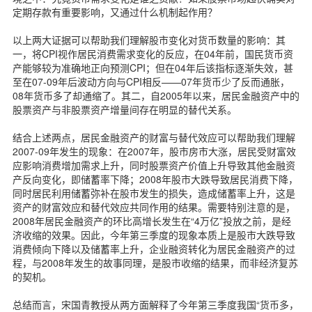
定期存款有重要影响，又通过什么机制起作用？
以上两大证据可以帮助我们理解股市变化对货币数量的影响：其
一，将CPI视作居民消费需求变化的反应，在04年前，国民货币资
产能够较为准确地正向预测CPI；但在04年后该指标逐渐失效，甚
至在07-09年后波动方向与CPI相反——07年货币少了反而通胀，
08年货币多了却通缩了。其二，自2005年以来，居民金融资产中的
股票资产与非股票资产增量间存在明显的替代关系。
结合上述两点，居民金融资产的财富与替代效应可以帮助我们理解
2007-09年发生的现象：在2007年，股市房市大涨，居民受财富效
应影响消费增加需求上升，同时股票资产价值上升导致其他金融资
产反向变化，即储蓄率下降；2008年股市大跌导致居民消费下降，
同时居民利用储蓄弥补在股市发生的损失，造成储蓄率上升，这是
资产的财富效应和替代效应共同作用的结果。需要特别注意的是，
2008年居民金融资产的环比高增长发生在“4万亿”投放之前，是经
济收缩的效果。因此，今年第三季度的现象本质上是股市大跌导致
消费倾向下降以及储蓄率上升，企业融资转化为居民金融资产的过
程，与2008年发生的故事同理，是股市收缩的结果，而非经济复苏
的契机。
总结而言，宋国青教授从两方面解释了今年第三季度我国“货币多，