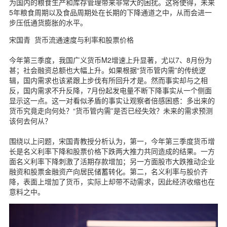
为国内的粮食生产和库存管理带来非常大的困扰。这将使得，未来
5年粮食周期以及食品周期处在长期的下降通道之中，从而会进一
步压低通货膨胀的水平。
宋国青 货币流通速度与利率和股票价格
今年第三季度，我国广义货币M2增速上升显著，尤以7、8月份为
甚；社会融资总额也大幅上升。如果根据“货币管内需”的传统逻
辑，国内需求也该紧跟上步伐有所回升才是。然而事实却与之相
反，国内需求不升反降，7月份起发电量不断下降事实从一个侧面
显示这一点。这一对看似矛盾的事实让观察者倍感困惑：多出来的
货币究竟走向何处？“货币管内需”是否已经失效？未来的需求预测
该何去何从？
围绕以上问题，宋国青教授分析认为，第一，今年第三季度货币增
长是名义利率下降和股票价格下跌两大推力共同造成的结果。一方
面名义利率下降刺激了活期存款增加；另一方面股市大跌推动企业
融资和股票金融资产向居民储蓄转化。第二，名义利率与股价齐
降，表面上增加了货币，实际上却带不动需求，因此经济收缩也在
意料之中。