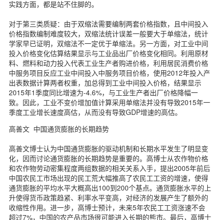
实践方面，都是站不住脚的。
对于第三类质疑：由于双缩法需要编制两套价格指数，且中间投入
价格指数编制难度较大，双缩法统计误差一般要大于单缩法，统计
学家早已证明，双缩法不一定优于单缩法。另一方面，对工业中间
投入价格变化估算结果显示与工业品出厂价格变化相同。利用原材
料、燃料和动力投入代表工业生产者购进价格，利用居民消费价格
中服务项目反应工业中间投入中服务项目价格，使用2012年投入产
出表数据计算两者权重，加总得到工业中间投入价格，结果显示
2015年1季度同比增速为-4.6%，与工业生产者出厂价格降幅一
致。因此，工业不变价增加值计算采用单缩法并没有导致2015年一
季度工业增长速度高估，从而没有导致GDP增速的高估。
高善文 中国通货膨胀的长期趋势
高善文博士认为中国通货膨胀的驱动机制和长期水平发生了明显变
化，因而讨论通货膨胀的长期趋势是重要的。高博士从农作物价格
和农作物劳动密集程度两组数据的相关关系入手，提出2005年前后
中国农民工市场出现的民工荒大幅推高了农民工工资的增速，使得
通货膨胀的平均水平大概高出100到200个基点。通货膨胀水平的上
升使得货币政策趋紧、利率水平变高，对经济的发展产生了额外的
收缩性作用。进一步，高博士预计，未来5年农民工工资涨速不会
超过7%，中国的农产品市场很可能进入长期的熊市。最后，高博士