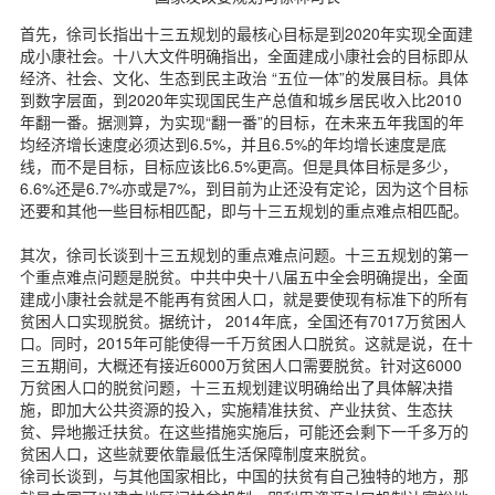
首先，徐司长指出十三五规划的最核心目标是到2020年实现全面建
成小康社会。十八大文件明确指出，全面建成小康社会的目标即从
经济、社会、文化、生态到民主政治 “五位一体”的发展目标。具体
到数字层面，到2020年实现国民生产总值和城乡居民收入比2010
年翻一番。据测算，为实现“翻一番”的目标，在未来五年我国的年
均经济增长速度必须达到6.5%，并且6.5%的年均增长速度是底
线，而不是目标，目标应该比6.5%更高。但是具体目标是多少，
6.6%还是6.7%亦或是7%，到目前为止还没有定论，因为这个目标
还要和其他一些目标相匹配，即与十三五规划的重点难点相匹配。
其次，徐司长谈到十三五规划的重点难点问题。十三五规划的第一
个重点难点问题是脱贫。中共中央十八届五中全会明确提出，全面
建成小康社会就是不能再有贫困人口，就是要使现有标准下的所有
贫困人口实现脱贫。据统计， 2014年底，全国还有7017万贫困人
口。同时，2015年可能使得一千万贫困人口脱贫。这就是说，在十
三五期间，大概还有接近6000万贫困人口需要脱贫。针对这6000
万贫困人口的脱贫问题，十三五规划建议明确给出了具体解决措
施，即加大公共资源的投入，实施精准扶贫、产业扶贫、生态扶
贫、异地搬迁扶贫。在这些措施实施后，可能还会剩下一千多万的
贫困人口，这些就要依靠最低生活保障制度来脱贫。
徐司长谈到，与其他国家相比，中国的扶贫有自己独特的地方，那