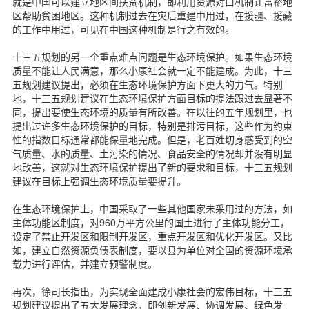
就是中国可以建立地区间扶贫机制，即利用资源对口机制让富裕地
区帮助贫困地区。这种机制过去在灾后重建中用过，在援疆、援藏
的工作中用过，可见在中国这种机制是行之有效的。
十三五规划的另一个重点难点问题是生态环境保护。如果生态环境
质量不能让人民满意，那么小康社会就一定不能建成。为此，十三
五规划建议提出，必须在生态环境保护方面下更大的力气。特别
地，十三五规划建议在生态环境保护方面目标的提法跟过去显著不
同，提出要使生态环境的质量有所改善。在以往的五年规划里，也
提出过许多生态环境保护的目标，特别是排污目标，这些作为约束
性的指数目标通常都能保量地完成。但是，老百姓切身感受到的空
气质量、水的质量、土污染的情况、食品安全的情况却并没有明显
地改善，这就对生态环境保护提出了新的要求和目标，十三五规划
建议在目标上强调生态环境质量要提升。
在生态环境保护上，中国采取了一些其他国家未采用过的方法，如
主体功能区制度，对960万平方公里的国土进行了主体功能分工，
设定了禁止开发区和限制开发区，重点开发区和优化开发区。又比
如，建立自然资源负债表制度，要以县为单位对全国的资源环境承
载力进行评估，并建立预警制度。
再次，徐司长指出，为实现全面建成小康社会的宏伟目标，十三五
规划建议提出了五大发展理念，即创新发展、协调发展、绿色发