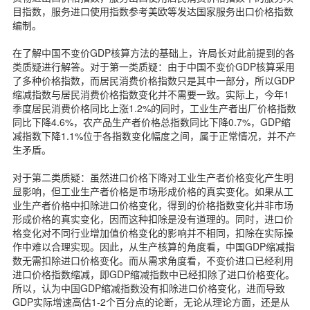
目指数，服务进口使用指数参考美欧等发达国家服务出口价格指数
编制。
在了解中国不变价GDP核算方法的基础上，许局长对此前提到的各
类质疑进行解答。对于第一类质疑：由于中国不变价GDP核算采用
了多种价格指数，而居民消费价格指数只是其中一部分，所以GDP
缩减指数与居民消费价格指数变化并不需要一致。实际上，今年1
季度居民消费价格同比上涨1.2%的同时，工业生产者出厂价格指数
同比下降4.6%，农产品生产者价格总指数同比下降0.7%，GDP缩
减指数下降1.1%位于各指数变化幅度之间，属于正常情况，并不产
生矛盾。
对于第二类质疑：虽然进口价格下降对工业生产者价格变化产生明
显影响，但工业生产者价格是市场形成价格的真实变化。如果从工
业生产者价格中扣除进口价格变化，得到的价格指数变化并非市场
形成价格的真实变化，因而这种扣除是没有道理的。同时，进口价
格变化对不同行业增加值价格变化的影响并不相同，扣除在实际操
作中难以合理实现。因此，从生产核算的角度看，中国GDP缩减指
数无需扣除进口价格变化。而从需求角度看，不变价进口已经利用
进口价格指数缩减，即GDP缩减指数中已经扣除了进口价格变化。
所以，认为中国GDP缩减指数没有扣除进口价格变化，进而导致
GDP实际增速高估1-2个百分点的论断，无论从理论方面，还是从