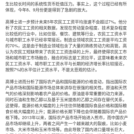
生比较长时间的系统性货币贬值压力。事实上，这个过程已经有所
体现，今年8、9月份更是得到了急剧的放大。
高博士进一步预计未来5年农民工工资平均涨速不会超过7%。他分
析了农民工工资的相关数据，发现在劳动复杂程度、技术复杂程度
比较低的行业中，比如住宿、餐饮、建筑等行业，农民工工资水平
与城市职工水平已经非常接近。制造业领域农民工工资是平均工资
的70%，这是由于制造业领域包含了大量的熟练劳动力和高管。高
认为农民工短缺带来了农民工工资连续的上升，最终使得农民工市
场和城市职工市场融合，融合的标志是工资拉平，这意味着未来农
民工工资水平、城市职工工资水平与长期的经济增长率比较接近，
按照7%的水平估计工资水平，不是太悲观的估计。
高博士进而分析了国际农产品和国际能源的价格变动，指出国际农
产品市场和国际能源市场总体来讲存在很强的相关性。原油和天然
气的价格深刻影响着农产品的价格。原油是非常重要的动力来源，
同时石油和生物乙醇以及基于玉米提炼的乙醇之间存在替代关系，
这使得，能源价格大幅度的上升往往伴随着国际食品价格和国际粮
食价格大幅度的上升；能源价格长期下降也会伴随着国际农产品价
格下降。2013年以来，国际农产品市场开始进入熊市，而中国农产
品市场却继续上升，两者之间产生一个越来越大的裂痕，比如小麦
市场、大米市场和玉米市场等。由此导致了国内进口量增长巨大，