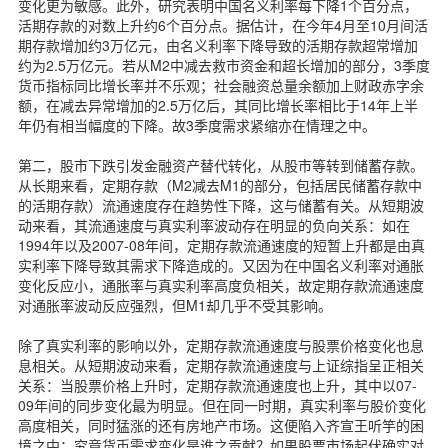
变化更为敏感。此外，研究表明中国名义利率每下降1个百分点，
活期存款的对数上升约6个百分点。据估计，在今年4月至10月间活
期存款增加约3万亿元，由名义利率下降导致的活期存款超常增加
约为2.5万亿元。若从M2中减去救市资金和超长增加的部分，3季度
货币指标同比增长率并不乐观；社会融资总量余额加上财政赤字余
额，在减去异常增加的2.5万亿后，其同比增长率相比于14年上半
年仍有相当幅度的下降。故3季度需求紧缩亦在情理之中。
第二，股市下跌引发金融资产替代转化，从股市等转到储蓄存款。
从长期来看，定期存款（M2减去M1的部分，包括居民储蓄存款中
的活期存款）流通速度存在趋势性下降，这与储蓄有关。从短期波
动来看，其流通速度与真实利率波动存在明显的负向关系：如在
1994年以及2007-08年间，定期存款流通速度的短暂上升都是由真
实利率下降导致其需求下降造成的。又因为在中国名义利率对通胀
变化反应小，通胀率与真实利率高度负相关，故定期存款流通速度
对通胀率波动反应强烈，但M1却几乎不受其影响。
除了真实利率的影响以外，定期存款流通速度与股票价格变化也息
息相关。从短期波动来看，定期存款流通速度与上证综指呈正相关
关系：当股票价格上升时，定期存款流通速度也上升，其中以07-
09年间的同步变化最为明显。但在同一时期，真实利率与股价变化
高度相关，同时猛涨的还有房地产市场。这便陷入齐宣王听竽的困
境之中：究竟货币需求变化是谁之贡献？如果股票市场起伏确实对