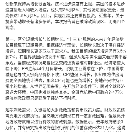
创新来保持高增长很困难。技术进步速度有上限，美国的技术进步
速度接近人均收入增速，也只有2%到3%；其他发达国家更低，最
高仅达1.5%到2%。因此，实现赶超还要重视投资。近些年，关于
投资带动增长有诸多争论，本次报告旨在破除政策误区、明确四个
观念。
第一，区分短期增长与长期增长。“十三五”规划的未来五年经济增
长目标属于短期目标。根据经济学理论，长期增长取决于潜在经济
增速，短期增长更多取决于需求方。我国目前的经济增速仍有6.5%
到7%，在世界范围内仅次于印度，但是从短期需求面来看形势不容
乐观。当前经济状况与世纪之交的通货紧缩时期相近。经济增速大
幅下降；PPI连续44个月负增长，说明工业需求在下降，中国需求
减速也导致大宗商品价格下跌；CPI勉强正增长，但如果将住房消
费更全面地统计进去，那么CPI可能也是负增长；房地产只维持非
常小的增速。从世界范围来看，在开放经济条件下，面对全球经济
衰退大环境，中国也难以独善其身。金融危机后中国政府的4万亿
经济刺激政策只是延后了经济下行时间。
短期刺激需求，关键要加大财政政策和货币政策力度。财政政策还
需靠地方政府执行。虽然地方政府现在有一定财政困难，但是离开
地方政府就难以进行有效的财政刺激。数据显示，去年政府结余3
万亿，并有研究指出政府在银行部门的储蓄存款已达21万亿。这说