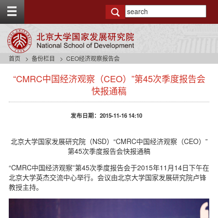
T
o
g
g
l
e
首页
备份栏目
CEO经济观察报告会
t
s
o
“CMRC中国经济观察（CEO）”第45次季度报告会
i
p
d
快报通稿
b
e
a
n
r
发布日期：2015-11-16 14:10
a
v
b
北京大学国家发展研究院（NSD）“CMRC中国经济观察（CEO）”
a
第45次季度报告会快报通稿
c
k
“CMRC中国经济观察”第45次季度报告会于2015年11月14日下午在
g
北京大学英杰交流中心举行。会议由北京大学国家发展研究院卢锋
r
教授主持。
o
u
n