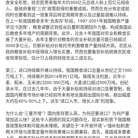
食安全形势，给农民带来每年大约300亿元总收入和上百亿元纯收
入，是政府重视“三农”政策取得的重要成就。然而在充分肯定成就
同时也要看到这一现象背后特定周期背景以及过量超调难以持续。
在上一轮我国粮食多年“去库存”阶段，1997-2001年我国粮食产量
罕见“5连降”，粮食调整达到低谷后蓄积周期回升力量，构成我国此
后粮食多年增产的周期背景。此外，过去十年我国对农业和粮食实
施了大量补贴，去年主要针对粮食的农业补贴总量可能已经超过
3000多亿元，巨额补贴对价格托市刺激粮食产量持续升高。农民从
政府粮食补贴中获得收入增长实惠，然而也要看到补贴转换农民增
收效率较低，估计只占政府财政支出三成左右。
第三，进口持续飙升难以持续。我国粮食进口总量从世纪之交1000
万吨上下，持续飙升到2014年约1亿吨。值得关注的是，近年小
麦、稻米、玉米进口200-300万吨，大麦进口超过500万吨，创纪
录水平。在过去几年中，由于大量补贴和持续对进口显著管制，我
国国内粮食市场价格已经前所未有地全面超出国际价格，超出幅度
大约在40%-50%上下。派生“进口入市，增长入库”的现象。
为什么会“三量齐增”？国内库存那么高，为何还要进口？为何产量
增加这么快？这些令人困惑的现实问题存在，现实新形势下我国粮
食政策和体制可能尚未理顺。关键在于“半开放环境”+“强补贴刺激”
两大环境与政策变量作用效果难以长期兼容。首先，我国成本要素
上升，粮食实际比较成本和优势都朝不利方向变化。在半开放环境