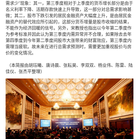
需求少”现象：其一，第三季度相对于上季度的货币增长部分是由于
名义利率下降、活期存款快速上升导致，这一部分对总需求影响甚
微；其二，股市下跌引发的居民金融资产大幅度上升，是由居民金
融资产的替代效应所引起的，这部分货币增量是股市收缩的结果，
不能作为经济回暖的信号。另外，宋教授也指出以今年第二季度作
为参考标准并因此认为第三季度内需异常并不合理，如果除去去年
第四季度到今年第二季度间股市大涨带来的财富效应，第三季度内
需理当疲软。故未来在进行总需求预测时，需要更加重视股价与房
价的变化情况。
（本简报由胡珏曦、唐诗晨、张耘昊、李双双、杨业伟、陈雷、陆
佳仪、张杰平整理）