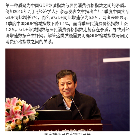
第一种质疑为中国GDP缩减指数与居民消费价格指数之间的矛盾。
例如2015年7月《经济学人》杂志发表文章指出当年1季度中国实际
GDP同比增长7%，而名义GDP同比增速仅为5.8%，两者差距显示
1季度中国GDP缩减指数下降1.1%，而当季居民消费价格指数上涨
1.2%。GDP缩减指数与居民消费价格指数走势存在矛盾，导致对经
济增速数据产生怀疑。解答这类质疑需要明确GDP缩减指数与居民
消费价格指数之间的关系。
国家统计局许宪春副局长