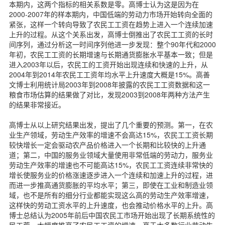
本期内，这两个指标的相关系数是零。高博士认为这是因为在
2000-2007年的样本期内，中国低端的劳动力市场开始转向全面的
紧张，这样一个转向导致了农民工工资在趋势上进入一个连续加速
上升的过程。从这个关系出发，高博士倒推出了农民工工资的长时
间序列，通过分析这一时间序列他进一步发现：整个90年代和2000
年初，农民工工资的长期增速与长期通货膨胀水平基本一致；但是
进入2003年以后，农民工的工资开始出现连续和快速的上升，从
2004年到2014年农民工工资年均水平上升速度大概是15%。高善
文博士利用统计局2003年到2008年披露的农民工工资数据和这一
粮食市场估算的结果做了对比，发现2003到2008年两种方法产生
的结果非常接近。
高博士从以上研究结果出发，提出了几个重要的预测。第一，在农
业生产领域，劳动生产效率的增速不会高达15%，农民工工资长期
较快增长一定会驱动农产品价格进入一个长期和比较快的上升通
道；第二，中国的服务业领域大量使用非常低端的劳动力，服务业
劳动生产效率的增速也不可能高达15%，农民工工资连续非常快的
增长使服务业的价格涨速逐步进入一个连续和加速上升的过程，进
而进一步推高通货膨胀的平均水平；第三，即使在工业和制造业领
域，也不是所有的细分行业都能实现这么高的劳动生产效率增速，
这样快的劳动工资水平的上升速度，也会推动价格水平的上升。高
博士总结认为2005年前后中国农民工市场开始出现了长期系统性的