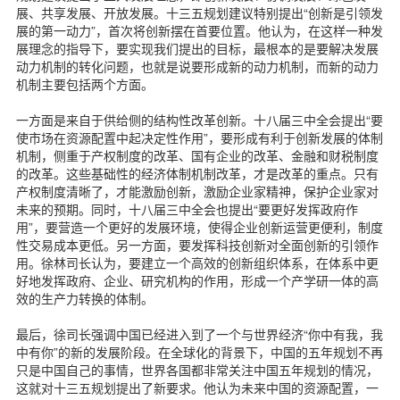
展、共享发展、开放发展。十三五规划建议特别提出“创新是引领发
展的第一动力”，首次将创新摆在首要位置。他认为，在这样一种发
展理念的指导下，要实现我们提出的目标，最根本的是要解决发展
动力机制的转化问题，也就是说要形成新的动力机制，而新的动力
机制主要包括两个方面。
一方面是来自于供给侧的结构性改革创新。十八届三中全会提出“要
使市场在资源配置中起决定性作用”，要形成有利于创新发展的体制
机制，侧重于产权制度的改革、国有企业的改革、金融和财税制度
的改革。这些基础性的经济体制机制改革，才是改革的重点。只有
产权制度清晰了，才能激励创新，激励企业家精神，保护企业家对
未来的预期。同时，十八届三中全会也提出“要更好发挥政府作
用”，要营造一个更好的发展环境，使得企业创新运营更便利，制度
性交易成本更低。另一方面，要发挥科技创新对全面创新的引领作
用。徐林司长认为，要建立一个高效的创新组织体系，在体系中更
好地发挥政府、企业、研究机构的作用，形成一个产学研一体的高
效的生产力转换的体制。
最后，徐司长强调中国已经进入到了一个与世界经济“你中有我，我
中有你”的新的发展阶段。在全球化的背景下，中国的五年规划不再
只是中国自己的事情，世界各国都非常关注中国五年规划的情况，
这就对十三五规划提出了新要求。他认为未来中国的资源配置，一