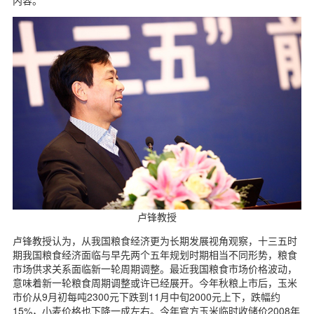
内容。
卢锋教授
卢锋教授认为，从我国粮食经济更为长期发展视角观察，十三五时
期我国粮食经济面临与早先两个五年规划时期相当不同形势，粮食
市场供求关系面临新一轮周期调整。最近我国粮食市场价格波动，
意味着新一轮粮食周期调整或许已经展开。今年秋粮上市后，玉米
市价从9月初每吨2300元下跌到11月中旬2000元上下，跌幅约
15%，小麦价格也下降一成左右。今年官方玉米临时收储价2008年