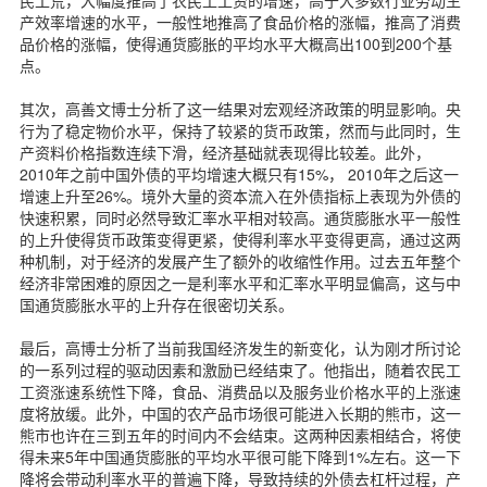
民工荒，大幅度推高了农民工工资的增速，高于大多数行业劳动生
产效率增速的水平，一般性地推高了食品价格的涨幅，推高了消费
品价格的涨幅，使得通货膨胀的平均水平大概高出100到200个基
点。
其次，高善文博士分析了这一结果对宏观经济政策的明显影响。央
行为了稳定物价水平，保持了较紧的货币政策，然而与此同时，生
产资料价格指数连续下滑，经济基础就表现得比较差。此外，
2010年之前中国外债的平均增速大概只有15%， 2010年之后这一
增速上升至26%。境外大量的资本流入在外债指标上表现为外债的
快速积累，同时必然导致汇率水平相对较高。通货膨胀水平一般性
的上升使得货币政策变得更紧，使得利率水平变得更高，通过这两
种机制，对于经济的发展产生了额外的收缩性作用。过去五年整个
经济非常困难的原因之一是利率水平和汇率水平明显偏高，这与中
国通货膨胀水平的上升存在很密切关系。
最后，高博士分析了当前我国经济发生的新变化，认为刚才所讨论
的一系列过程的驱动因素和激励已经结束了。他指出，随着农民工
工资涨速系统性下降，食品、消费品以及服务业价格水平的上涨速
度将放缓。此外，中国的农产品市场很可能进入长期的熊市，这一
熊市也许在三到五年的时间内不会结束。这两种因素相结合，将使
得未来5年中国通货膨胀的平均水平很可能下降到1%左右。这一下
降将会带动利率水平的普遍下降，导致持续的外债去杠杆过程，产