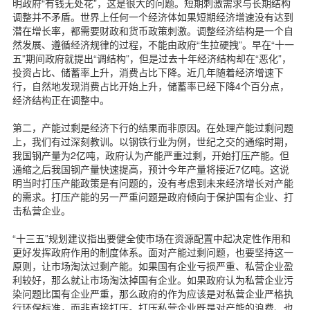
明政府“有钱无处花”，这是很大的问题。短期刺激需求与长期结构
调整并不矛盾。世界上任何一个经济体如果短期经济增速没有达到
潜在增长率，都需要财政和货币政策刺激。调整经济结构是一个自
然发展、遵循经济规律的过程，不能由政府“生拉硬拽”。早在“十一
五”期间政府就提出“调结构”，但是过去十年经济结构却在“恶化”，
投资占比、储蓄率上升，消费占比下降。近几年随着经济增速下
行，自然地发现消费占比开始上升，储蓄率已经下降4个百分点，
经济结构正在调整中。
第二，产能过剩是经济下行的结果而非原因。在处理产能过剩问题
上，我们有过深刻教训。以钢铁行业为例，世纪之交的通缩时期，
我国钢产量为2亿吨，政府认为产能严重过剩，开始打压产能。但
通缩之后我国钢产量快速提高，预计今年产量将接近7亿吨。这说
明当时打压产能政策是有问题的，没有考虑到未来经济增长对产能
的需求。打压产能的另一严重问题是政府倾向于保护国有企业、打
击私营企业。
“十三五”规划建议指出要健全使市场在资源配置中起决定性作用和
更好发挥政府作用的制度体系。面对产能过剩问题，也要坚持这一
原则，让市场淘汰过剩产能。如果国有企业亏损严重、私营企业盈
利较好，那么就让市场淘汰掉国有企业。如果政府认为私营企业污
染问题比国有企业严重，那么政府的作为应该是对私营企业严格执
行环保标准，而非直接打压。打压私营企业既是对产能的浪费、也