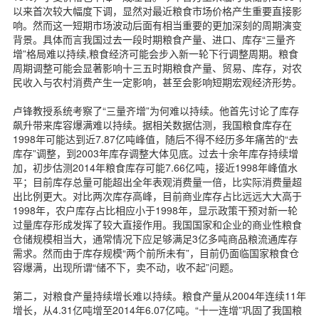
以来首次较大幅度下调，显然对最近粮食市场价格产生重要直接影
响。然而这一短期市场波动后面有相当重要的更加深刻的周期演变
背景。具体而言我国过去一段时期粮食产量、进口、库存“三量齐
增”格局难以持续,粮食经济可能会步入新一轮下行调整周期。粮食
周期调整可能会显著影响十三五时期粮食产量、贸易、库存，对农
民收入与农村消费产生一定影响，甚至会影响短期宏观经济形势。
卢锋教授系统考察了“三量齐增”为何难以持续。他首先讨论了库存
飙升带来库容爆满难以持续。据相关数据估测，我国粮食库存在
1998年可能达到近7.87亿吨峰值，随后不得不经历多年痛苦的“去
库存”调整，到2003年库存调整大体见底。过去十余年库存持续增
加，初步估测2014年粮食库存可能7.66亿吨，接近1998年峰值水
平；目前库存总量可能超出全年表观消费量一倍，比实际消费量超
出比例更大。对比两次库存高峰，目前商业库存占比远远大大高于
1998年，农户库存占比相应小于1998年，显示政策干预对新一轮
过量库存形成发挥了较大直接作用。我国国家和企业的商业性粮食
仓储规模相当大，通常情况下应足够满足3亿多吨商品粮流通库存
需求。然而由于库存规模“两个前所未有”，目前仍面临国家粮食仓
容爆满，出现所谓“储不下，卖不动，收不起”问题。
第二，对粮食产量持续增长难以持续。粮食产量从2004年连续11年
增长，从4.31亿吨增至2014年6.07亿吨。“十一连增”巩固了我国粮