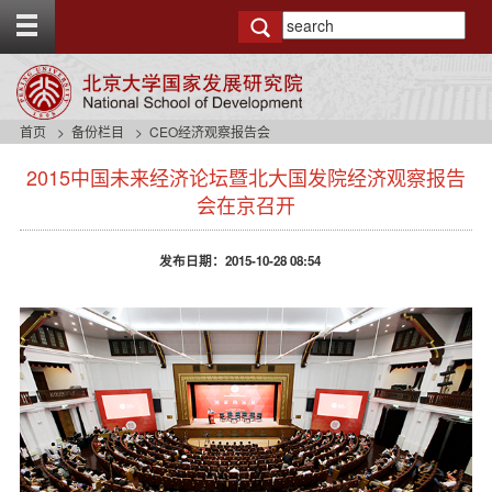
T
o
g
g
l
e
首页
备份栏目
CEO经济观察报告会
t
s
o
2015中国未来经济论坛暨北大国发院经济观察报告
i
p
d
会在京召开
b
e
a
n
r
发布日期：2015-10-28 08:54
a
v
b
a
c
k
g
r
o
u
n