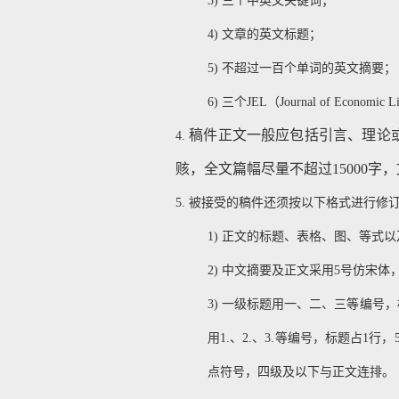
3)
三个中英文关键词；
4)
文章的英文标题；
5)
不超过一百个单词的英文摘要；
6)
三个JEL（Journal of Economic 
稿件正文一般应包括引言、理论
4.
赅，全文篇幅尽量不超过
15000
字，
5.
被接受的稿件还须按以下格式进行修
1)
正文的标题、表格、图、等式以
2)
中文摘要及正文采用5号仿宋体
3)
一级标题用一、二、三等编号，
用1.、2.、3.等编号，标题占
点符号，四级及以下与正文连排。