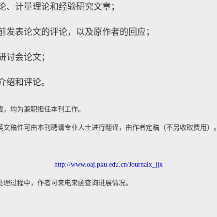
理论、计量理论和经验研究文章；
之前发表论文的评论，以及原作者的回应；
题研讨会论文；
的介绍和评论。
成，均为兼职担任本刊工作。
英文稿件可由本刊聘请专业人士进行翻译，由作者定稿（不另收取费用）
http://www.oaj.pku.edu.cn/Journalx_jjx
处理过程中，作者可来电来函查询进展情况。