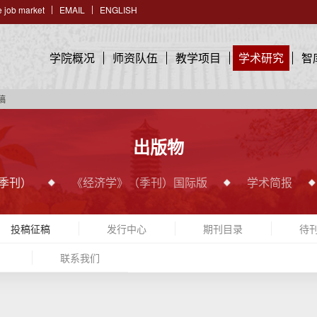
 job market
EMAIL
ENGLISH
学院概况
师资队伍
教学项目
学术研究
智
稿
出版物
季刊）
《经济学》（季刊）国际版
学术简报
投稿征稿
发行中心
期刊目录
待
）
联系我们