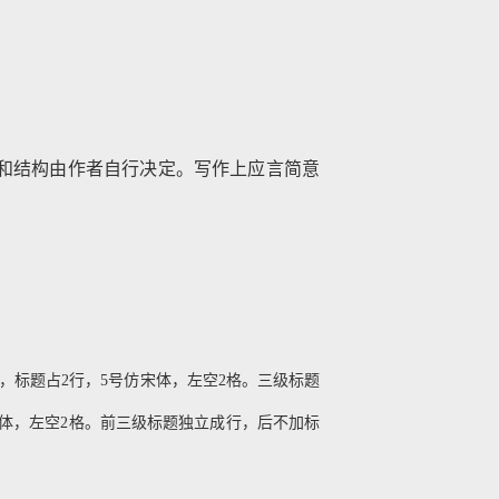
和结构由作者自行决定。写作上应言简意
，标题占2行，5号仿宋体，左空2格。三级标题
仿宋体，左空2格。前三级标题独立成行，后不加标