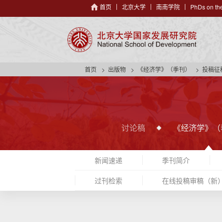
首页
北京大学
南南学院
PhDs on the
首页
出版物
《经济学》（季刊）
投稿征
讨论稿
《经济学》（
新闻速递
季刊简介
过刊检索
在线投稿审稿（新