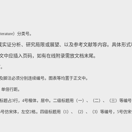
Literature）分类号。
或实证分析、研究局限或展望、以及参考文献等内容。具体形式
文中应插入页码，如有在线附录需放文档末尾。
订。
及脚注必须分别连续编号。图表等均置于正文中。
，单倍行距。
标题占3行，4号楷体，居中。二级标题用（一）、（二）、（三）等编号
1行，5号仿宋体，左空2格。四级标题用（1）、（2）、（3）等编号，5号