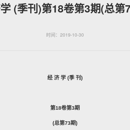
学 (季刊)第18卷第3期(总第7
时间：2019-10-30
经
济
学
(
季
刊
)
第
18
卷第
3
期
(
总第
73
期
)