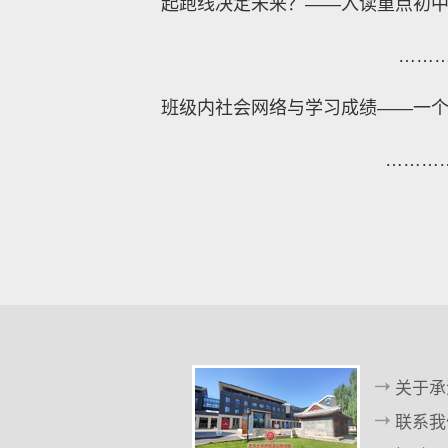
起跑线决定未来？——入读重点初
……
班级内社会网络与学习成绩——一
………
关于承
联系我