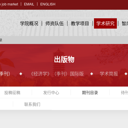
 job market
EMAIL
ENGLISH
学院概况
师资队伍
教学项目
学术研究
智
录
出版物
季刊）
《经济学》（季刊）国际版
学术简报
投稿征稿
发行中心
期刊目录
待
）
联系我们