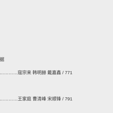
据
…………
寇宗来
韩明赫
戴嘉鑫
/ 771
…………
王家庭
曹清峰
宋顺锋
/ 791