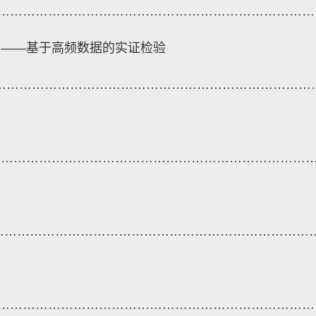
…………………………………………………………………
为——基于高频数据的实证检验
…………………………………………………………………
…………………………………………………………………
…………………………………………………………………
…………………………………………………………………