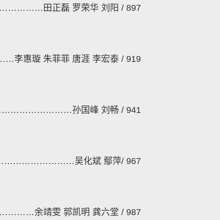
……………
田正磊
罗荣华
刘阳
/ 897
……
李惠璇
朱菲菲
唐涯
李宏泰
/ 919
………………………
孙国峰
刘畅
/ 941
………………………
吴化斌
鄢萍
/ 967
…………
余靖雯
郭凯明
龚六堂
/ 987