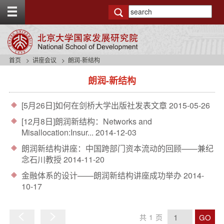
T
o
g
g
l
e
首页
讲座会议
朗润-新结构
t
s
o
朗润-新结构
i
p
d
b
e
a
[5月26日]如何在剑桥大学出版社发表文章
2015-05-26
n
r
a
[12月8日]朗润新结构：Networks and
v
Misallocation:Insur...
2014-12-03
b
朗润新结构讲座：中国跨部门资本流动的回顾——兼纪
a
念石川教授
2014-11-20
c
k
金融体系的设计——朗润新结构讲座成功举办
2014-
g
10-17
r
o
u
GO
共
1
页
n