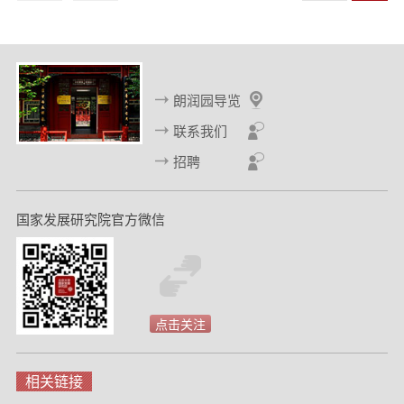
上
下
d
一
一
页
页
朗润园导览
联系我们
招聘
国家发展研究院官方微信
点击关注
相关链接