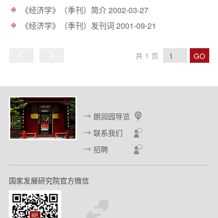
d
《经济学》（季刊）简介
2002-03-27
《经济学》（季刊）发刊词
2001-09-21
GO
共
1
页
上
下
一
一
页
页
朗润园导览
联系我们
招聘
国家发展研究院官方微信