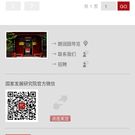
GO
共
1
页
上
下
一
一
页
页
朗润园导览
联系我们
招聘
国家发展研究院官方微信
点击关注