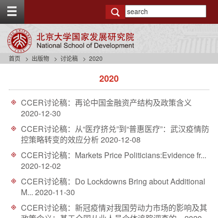
T
o
g
g
l
e
首页
出版物
讨论稿
2020
t
s
o
2020
i
p
d
b
e
a
CCER讨论稿：再论中国金融资产结构及政策含义
n
r
2020-12-30
a
v
CCER讨论稿：从“医疗挤兑”到“普惠医疗”：武汉疫情防
b
控策略转变的效应分析
2020-12-08
a
CCER讨论稿：Markets Price Politicians:Evidence fr...
c
2020-12-02
k
g
CCER讨论稿：Do Lockdowns Bring about Additional
r
M...
2020-11-30
o
u
CCER讨论稿：新冠疫情对我国劳动力市场的影响及其
n