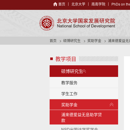
首页
北京大学
南南学院
PhDs on the
首页
硕博研究生
奖助学金
浦来德爱益无
教学项目
s
i
展
d
硕博研究生
开
e
/
n
教学服务
a
收
学生工作
v
起
h
展
奖助学金
e
开
a
/
浦来德爱益无息助学贷
d
收
款
e
起
r
NSD出国访学奖学金