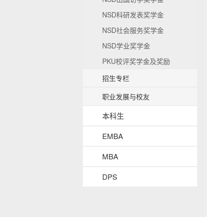
b
NSD科研发表奖学金
a
c
NSD社会服务奖学金
k
NSD学业奖学金
g
r
PKU校评奖学金及奖励
o
u
招生专栏
n
d
职业发展与校友
本科生
EMBA
MBA
DPS
s
i