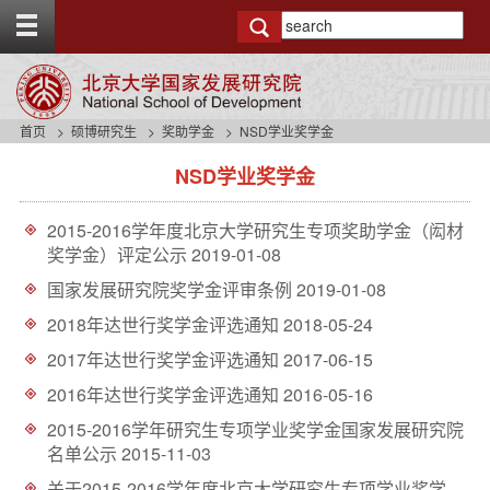
T
o
g
g
l
e
首页
硕博研究生
奖助学金
NSD学业奖学金
t
s
o
NSD学业奖学金
i
p
d
b
e
a
2015-2016学年度北京大学研究生专项奖助学金（闳材
n
r
奖学金）评定公示
2019-01-08
a
v
国家发展研究院奖学金评审条例
2019-01-08
b
2018年达世行奖学金评选通知
2018-05-24
a
c
2017年达世行奖学金评选通知
2017-06-15
k
2016年达世行奖学金评选通知
2016-05-16
g
r
2015-2016学年研究生专项学业奖学金国家发展研究院
o
名单公示
2015-11-03
u
n
关于2015-2016学年度北京大学研究生专项学业奖学