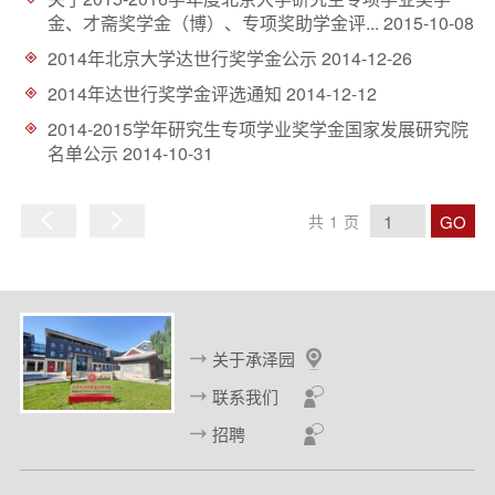
d
金、才斋奖学金（博）、专项奖助学金评...
2015-10-08
2014年北京大学达世行奖学金公示
2014-12-26
2014年达世行奖学金评选通知
2014-12-12
2014-2015学年研究生专项学业奖学金国家发展研究院
名单公示
2014-10-31
GO
共
1
页
上
下
一
一
页
页
关于承泽园
联系我们
招聘