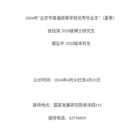
年
“北京市普通高等学校优秀毕业生”（夏季）
2024
沓钰淇 2020级博士研究生
聂弘宇 2020级本科生
公示时间：
年
月
日至
月
日
202
4
4
1
0
4
15
接待地点：国家发展研究院承泽园
115
接待电话：
62756620