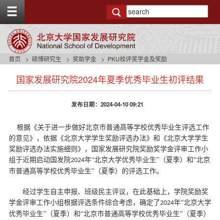
T
o
g
g
l
e
首页
硕博研究生
奖助学金
PKU校评奖学金及奖励
t
s
o
国家发展研究院2024年夏季优秀毕业生初评结果
i
p
d
b
e
a
发布日期：2024-04-10 09:21
n
r
a
v
根据《关于进一步做好北京市普通高等学校优秀毕业生评选工作
b
的意见》，依据《北京大学学生奖励评选办法》和《北京大学学生
a
奖励评选办法实施细则》，国家发展研究院奖励奖学金评审工作小
c
组于近期启动国发院
年
“北京大学优秀毕业生”（夏季）和“北京
202
4
k
市普通高等学校优秀毕业生”（夏季）的评选工作。
g
r
经过学生自主申报、班级民主评议，在此基础上，学院奖励奖
o
学金评审工作小组根据评选条件综合考虑，确定了
年
“北京大学
202
4
u
优秀毕业生”（夏季）和“北京市普通高等学校优秀毕业生”（夏季）
n