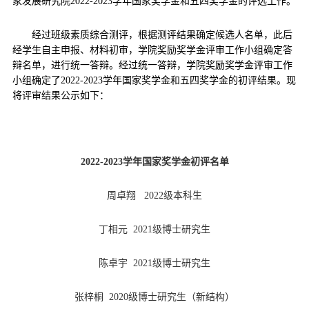
家发展研究院
20
22
-202
3
学年国家奖学金和五四奖学金的评选工作。
d
经过班级素质综合测评，根据测评结果确定候选人名单，此后
经学生自主申报、材料初审，学院奖励奖学金评审工作小组确定答
辩名单，进行统一答辩。经过统一答辩，学院奖励奖学金评审工作
小组
确定了
20
22
-202
3
学年国家奖学金和五四奖学金
的初评结果
。现
将评审结果公示如下：
202
2
-202
3
学年国家奖学金初评名单
周卓翔
20
22
级本科生
丁相元
20
21级博士
研究生
陈卓宇
20
21级博士
研究生
张梓桐
2020级博士研究生
（
新结构
）