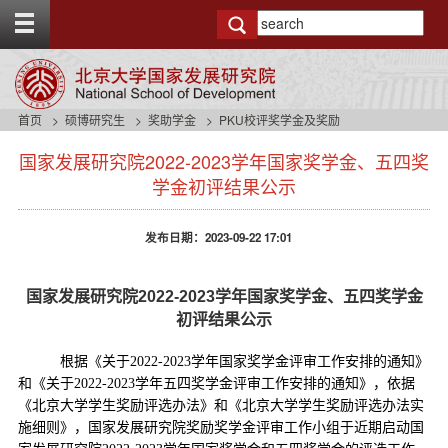
T
o
g
g
l
e
首页
硕博研究生
奖助学金
PKU校评奖学金及奖励
t
s
o
国家发展研究院2022-2023学年国家奖学金、五四奖
i
p
d
学金初评结果公示
b
e
a
n
r
发布日期：2023-09-22 17:01
a
v
b
国家发展研究院
202
2
-202
3
学年国家奖学金、五四奖学金
a
c
初评结果公示
k
g
根据《关于
202
2
-202
3
学年国家奖学金评审工作安排的通知》
r
和《关于
202
2
-202
3
学年五四奖学金评审工作安排的通知》，依据
o
《北京大学学生奖励评选办法》和《北京大学学生奖励评选办法实
u
施细则》，国家发展研究院奖励奖学金评审工作小组于近期启动国
n