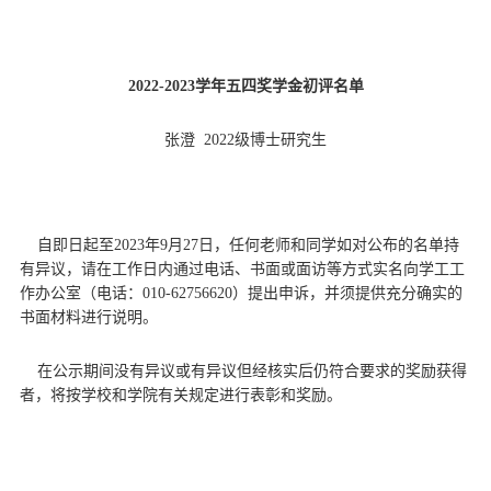
202
2
-202
3
学年五四奖学金初评名单
张澄
202
2
级博士研究生
自即日起至202
3
年
9月
27
日，任何老师和同学如对公布的名单持
有异议，请在工作日内通过电话、书面或面访等方式实名向学工工
作办公室（电话：
010-
62756620）提出申诉，并须提供充分确实的
书面材料进行说明。
在公示期间没有异议或有异议但经核实后仍符合要求的奖励获得
者，将按学校和学院有关规定进行表彰和奖励。