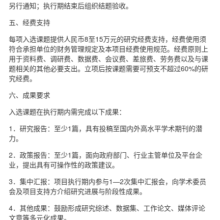
另行通知；执行期结束后组织结题验收。
五、经费支持
每项入选课题提供人民币8至15万元的研究经费支持，经费使用须
符合承担单位的财务管理规定及本项目经费使用规范。经费原则上
用于资料费、调研费、数据费、会议费、差旅费、劳务费以及与课
题相关的其他必要支出。立项后按课题需要可预支不超过60%的研
究经费。
六、成果要求
入选课题在执行期内需完成以下成果：
1．研究报告：至少1篇，具有投稿至国内外高水平学术期刊的潜
力。
2．政策报告：至少1篇，面向政府部门、行业主管单位及平台企
业，提出具有可操作性的政策建议。
3．集中汇报：项目执行期内参与1—2次集中汇报会，向学术委员
会及项目支持方介绍研究进展与阶段性成果。
4．其他成果：鼓励形成研究综述、数据集、工作论文、媒体评论
文章等多元化成果。