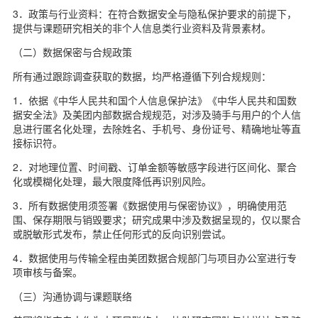
3．政策与行业资料：在符合数据安全与隐私保护要求的前提下，
提供与课题研究相关的非个人信息类行业资料及背景素材。
（二）数据保密与合规政策
所有通过跟踪调查获取的数据，均严格遵循下列合规规则：
1．依据《中华人民共和国个人信息保护法》《中华人民共和国数
据安全法》及美团内部数据合规规范，对涉及骑手与用户的个人信
息进行匿名化处理，去除姓名、手机号、身份证号、精确地址等直
接标识符。
2．对地理位置、时间戳、订单金额等敏感字段进行区间化、聚合
化或模糊化处理，最大限度降低再识别风险。
3．所有数据使用须签署《数据使用与保密协议》，明确使用范
围、保存期限与销毁要求；研究成果中涉及数据呈现的，仅以聚合
或脱敏形式发布，禁止任何形式的反向识别尝试。
4．数据使用与传输全程由美团数据合规部门与项目办公室进行专
项审核与备案。
（三）沟通协调与课题联络