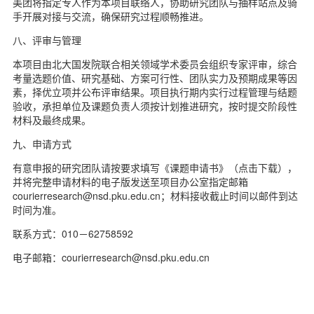
美团将指定专人作为本项目联络人，协助研究团队与抽样站点及骑
手开展对接与交流，确保研究过程顺畅推进。
八、评审与管理
本项目由北大国发院联合相关领域学术委员会组织专家评审，综合
考量选题价值、研究基础、方案可行性、团队实力及预期成果等因
素，择优立项并公布评审结果。项目执行期内实行过程管理与结题
验收，承担单位及课题负责人须按计划推进研究，按时提交阶段性
材料及最终成果。
九、申请方式
有意申报的研究团队请按要求填写
《
课题申请书》（点击下载）
，
并将完整申请材料的电子版发送至项目办公室指定邮箱
courierresearch@nsd.pku.edu.cn；材料接收截止时间以邮件到达
时间为准。
联系方式：010－62758592
电子邮箱：courierresearch@nsd.pku.edu.cn