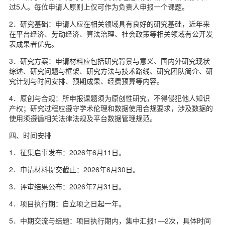
过5人。每位申请人原则上仅可作为负责人申报一个课题。
2．研究基础：申请人应在相关领域具有良好的研究基础，近年来
在平台经济、劳动经济、算法治理、社会政策等相关领域有公开发
表成果者优先。
3．研究方案：申请材料应包括研究背景与意义、国内外研究现状
综述、研究问题与框架、研究方法与技术路线、研究团队简介、研
究计划与时间安排、预期成果、经费预算等内容。
4．原创与合规：所申报课题须为原创性研究，不得侵犯他人知识
产权；研究过程应遵守学术伦理和数据使用合规要求，涉及数据的
使用须遵循相关法律法规及平台数据管理规范。
四、时间安排
1．征集启事发布：2026年6月11日。
2．申请材料提交截止：2026年6月30日。
3．评审结果公布：2026年7月31日。
4．项目执行期：自立项之日起一年。
5．中期交流与结题：项目执行期内，集中汇报1—2次，具体时间