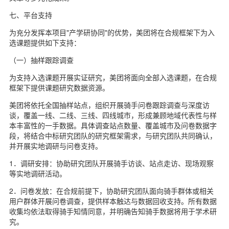
七、平台支持
为充分发挥本项目"产学研协同"的优势，美团将在合规框架下为入
选课题提供如下支持：
（一）抽样跟踪调查
为支持入选课题开展实证研究，美团将面向全部入选课题，在合规
框架下提供课题研究数据资源。
美团将依托全国抽样站点，组织开展骑手问卷跟踪调查与深度访
谈，覆盖一线、二线、三线、四线城市，形成兼顾地域代表性与样
本丰富性的一手数据。具体调查站点数量、覆盖城市及问卷数据字
段，将结合中标研究团队的研究框架需求，与研究团队共同确认，
并开展实地调研与问卷支持。
1．调研安排：协助研究团队开展骑手访谈、站点走访、现场观察
等实地调研活动。
2．问卷发放：在合规前提下，协助研究团队面向骑手群体或相关
用户群体开展问卷调查，提供样本触达与数据回收支持。所有数据
收集均依法取得骑手知情同意，并明确告知骑手数据将用于学术研
究。