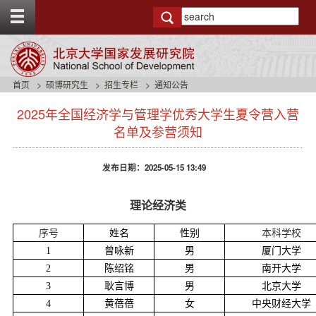
T
o
g
g
l
e
首页
硕博研究生
招生专栏
通知公告
t
s
o
2025年全国经济学与管理学优秀大学生夏令营入营
i
p
d
名单及参营须知
b
e
a
n
r
发布日期：2025-05-15 13:49
a
v
b
理论经济类
a
c
序号
姓名
性别
本科学校
k
1
曾咏新
男
厦门大学
g
r
2
陈绍铭
男
南开大学
o
3
耿言博
男
北京大学
u
4
黄蓓蓓
女
中央财经大学
n