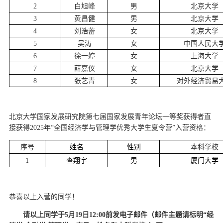
2
白旭峰
男
北京大学
3
黄昌健
男
北京大学
4
刘浩蕾
女
北京大学
5
吴涛
女
中国人民大
6
徐一婷
女
上海大学
7
薛嘉仪
女
北京大学
8
张艺青
女
对外经济贸易
北京大学国家发展研究院第七届国家发展青年论坛一等奖获得者直
接获得2025年“全国经济学与管理学优秀大学生夏令营”入营资格：
序号
姓名
性别
本科学校
1
查翔宇
男
厦门大学
恭喜以上入营的同学！
请以上同学于5月19日12:00
前发电子邮件（邮件主题请标明“经