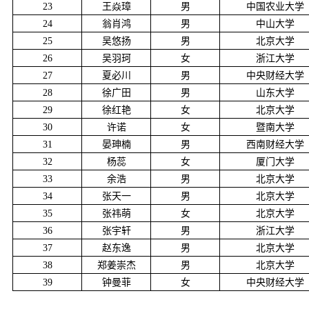
23
王焱璋
男
中国农业大学
24
翁肖鸿
男
中山大学
25
吴悠扬
男
北京大学
26
吴羽珂
女
浙江大学
27
夏必川
男
中央财经大学
28
徐广田
男
山东大学
29
徐红艳
女
北京大学
30
许诺
女
暨南大学
31
晏珅楠
男
西南财经大学
32
杨蕊
女
厦门大学
33
余浩
男
北京大学
34
张天一
男
北京大学
35
张祎萌
女
北京大学
36
张宇轩
男
浙江大学
37
赵东逸
男
北京大学
38
郑姜崇杰
男
北京大学
39
钟曼菲
女
中央财经大学