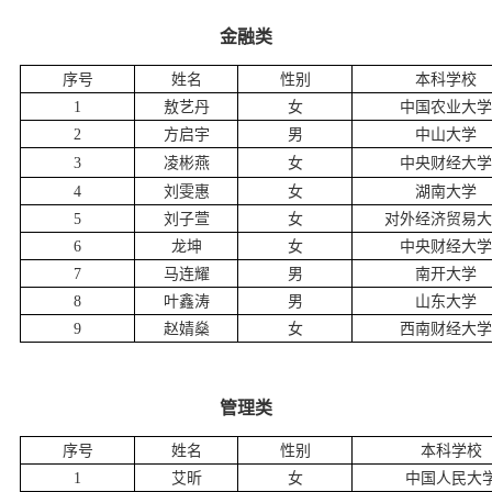
金融类
序号
姓名
性别
本科学校
1
敖艺丹
女
中国农业大学
2
方启宇
男
中山大学
3
凌彬燕
女
中央财经大学
4
刘雯惠
女
湖南大学
5
刘子萱
女
对外经济贸易大
6
龙坤
女
中央财经大学
7
马连耀
男
南开大学
8
叶鑫涛
男
山东大学
9
赵婧燊
女
西南财经大学
管理类
序号
姓名
性别
本科学校
1
艾昕
女
中国人民大