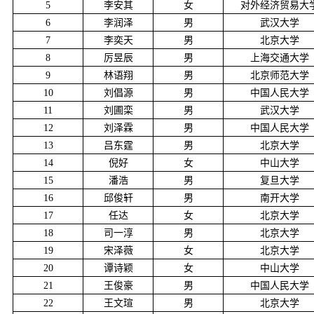
5
李安其
女
对外经济贸易大
d
6
李润泽
男
武汉大学
7
李奕天
男
北京大学
8
厉昱辰
男
上海交通大学
9
林语翔
男
北京师范大学
10
刘倡源
男
中国人民大学
11
刘圃栾
男
武汉大学
12
刘泽霖
男
中国人民大学
13
吕东霆
男
北京大学
14
倪好
女
中山大学
15
潘浩
男
复旦大学
16
邱俊轩
男
南开大学
17
任达
女
北京大学
18
司一淳
男
北京大学
19
宋泽薇
女
北京大学
20
谭诗颖
女
中山大学
21
王俊豪
男
中国人民大学
22
王文瑄
男
北京大学