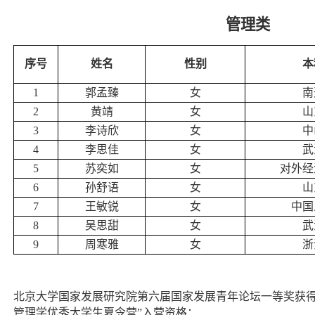
管理类
序号
姓名
性别
本
1
郭孟臻
女
南
2
黄靖
女
山
3
李诗欣
女
中
4
李思佳
女
武
5
苏奕如
女
对外经
6
孙舒语
女
山
7
王敏锐
女
中国
8
吴思甜
女
武
9
周寒雅
女
浙
北京大学国家发展研究院第六届国家发展青年论坛一等奖获得者
管理学优秀大学生夏令营”入营资格：