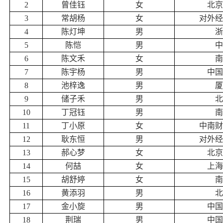
2
曾佳钰
女
北京
3
常胡杨
女
对外经
4
陈灯坤
男
浙
5
陈恺
男
中
6
陈文禾
女
南
7
陈宇杨
男
中国
8
池梓逸
男
厦
9
储子禾
男
北
10
丁冠钰
男
南
11
丁小原
女
中南财
12
耿东恒
男
对外经
13
郝心梦
女
北京
14
何喆
女
上海
15
胡舒婷
女
南
16
黄添羽
男
北
17
金小旋
男
中国
18
荆瑞
男
中国