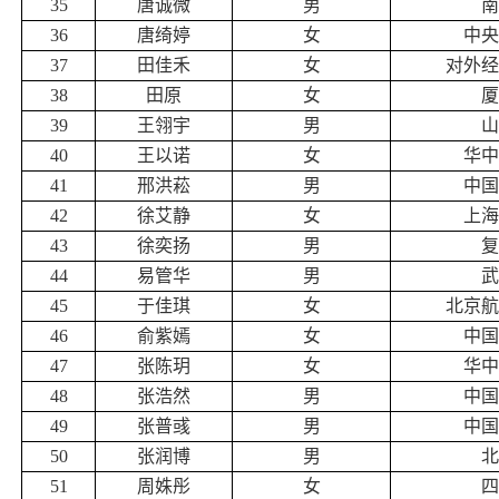
35
唐诚微
男
南
36
唐绮婷
女
中央
37
田佳禾
女
对外经
38
田原
女
厦
39
王翎宇
男
山
40
王以诺
女
华中
41
邢洪菘
男
中国
42
徐艾静
女
上海
43
徐奕扬
男
复
44
易管华
男
武
45
于佳琪
女
北京航
46
俞紫嫣
女
中国
47
张陈玥
女
华中
48
张浩然
男
中国
49
张普彧
男
中国
50
张润博
男
北
51
周姝彤
女
四