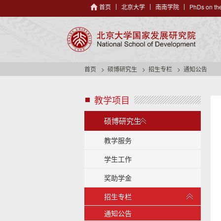
首页
北京大学
南南学院
PhDs on the
首页
硕博研究生
招生专栏
通知公告
教学项目
s
i
展
d
硕博研究生
开
e
/
n
教学服务
a
收
学生工作
v
起
h
奖助学金
e
a
展
招生专栏
d
开
e
/
通知公告
r