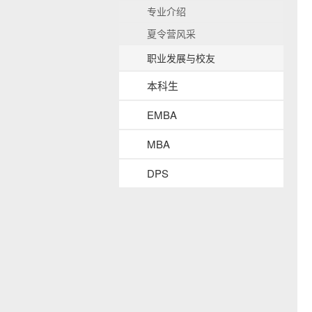
收
b
专业介绍
起
a
夏令营风采
c
k
职业发展与校友
g
r
本科生
o
u
EMBA
n
d
MBA
DPS
s
i
d
e
n
a
v
b