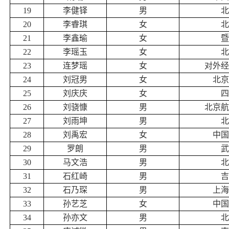
19
李健铎
男
北
20
李睿琪
女
北
21
李鑫瑜
女
暨
22
李瑶玉
女
北
23
连梦瑶
女
对外经
24
刘冠男
女
北京
25
刘庆庆
女
四
26
刘骁慷
男
北京航
27
刘雨坤
男
北
28
刘禹宏
女
中国
29
罗朗
男
武
30
马文浩
男
北
31
石红崎
男
吉
32
石乃琛
男
上海
33
孙艺芝
女
中国
34
孙亦文
男
北