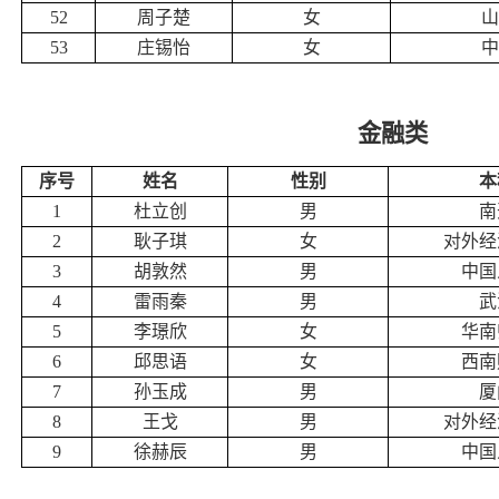
52
周子楚
女
山
53
庄锡怡
女
中
金融类
序号
姓名
性别
本
1
杜立创
男
南
2
耿子琪
女
对外经
3
胡敦然
男
中国
4
雷雨秦
男
武
5
李璟欣
女
华南
6
邱思语
女
西南
7
孙玉成
男
厦
8
王戈
男
对外经
9
徐赫辰
男
中国