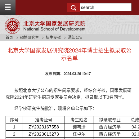
T
o
g
g
l
e
首页
硕博研究生
招生专栏
通知公告
t
s
o
北京大学国家发展研究院2024年博士招生拟录取公
i
p
d
示名单
b
e
a
n
r
发布日期：2024-03-26 10:17
a
v
b
按照北京大学公布的招生简章要求，经综合考核，国家发展研
a
2024
3
究院
年研究生招录专家委员会决定，拟录取以下
名同学。
c
k
经学校研究生院批准，现将名单公示如下：
g
r
序号
准考证号
考生姓名
拟录取专业
总
o
1
ZY2023167558
94.
谭韦珊
西方经济学
u
2
ZY2023613273
92.
任卓尔
西方经济学
n