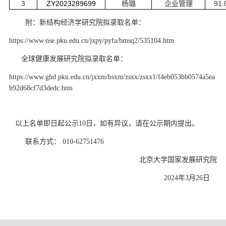
3
ZY2023289699
91.
杨璐
企业管理
d
附：新结构经济学研究院拟录取名单：
https://www.nse.pku.edu.cn/jxpy/pyfa/bmsq2/535104.htm
全球健康发展研究院拟录取名单：
https://www.ghd.pku.edu.cn/jxxm/bsxm/zsxx/zsxx1/f4eb053bb0574a5ea
b92d68cf7d3dedc.htm
以上名单即日起公示
10
日，如有异议，请在公示期内提出。
联系方式：
010-62751476
北京大学国家发展研究院
2024
年
3
月26日