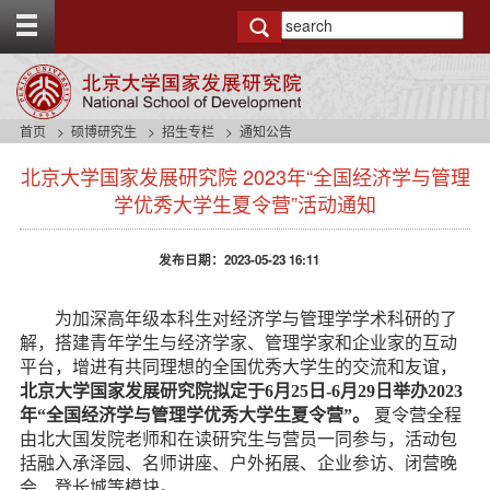
T
o
g
g
l
e
首页
硕博研究生
招生专栏
通知公告
t
s
o
北京大学国家发展研究院 2023年“全国经济学与管理
i
p
d
学优秀大学生夏令营”活动通知
b
e
a
n
r
发布日期：2023-05-23 16:11
a
v
b
为加深高年级本科生对经济学与管理学学术科研的了
a
解，搭建青年学生与经济学家、管理学家和企业家的互动
c
平台，增进有共同理想的全国优秀大学生的交流和友谊，
k
北京大学国家发展研究院拟定于6
月25日-6
月29日举办2023
g
r
年“全国经济学与管理学优秀大学生夏令营”。
夏令营全程
o
由北大国发院老师和在读研究生与营员一同参与，活动包
u
括融入承泽园、名师讲座、户外拓展、企业参访、闭营晚
n
会、登长城等模块。