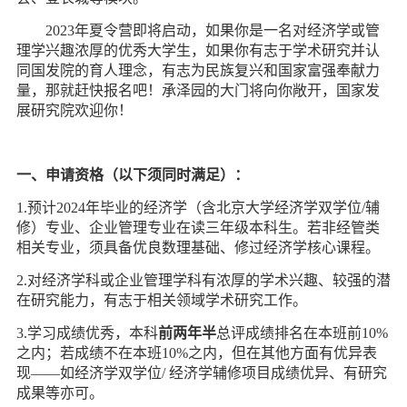
d
2023年夏令营即将启动，如果你是一名对经济学或管
理学兴趣浓厚的优秀大学生，如果你有志于学术研究并认
同国发院的育人理念，有志为民族复兴和国家富强奉献力
量，那就赶快报名吧！承泽园的大门将向你敞开，国家发
展研究院欢迎你！
一、申请资格（以下须同时满足）：
1.预计2024年毕业的经济学（含北京大学经济学双学位/辅
修）专业、企业管理专业在读三年级本科生。若非经管类
相关专业，须具备优良数理基础、修过经济学核心课程。
2.对经济学科或企业管理学科有浓厚的学术兴趣、较强的潜
在研究能力，有志于相关领域学术研究工作。
3.学习成绩优秀，本科
前两年半
总评成绩排名在本班前10%
之内；若成绩不在本班10%之内，但在其他方面有优异表
现——
如经济学双学位/ 经济学辅修项目成绩优异、有研究
成果等亦可。