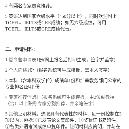
4.有
两名
专家愿意推荐。
5.英语达到国家六级水平（450分以上），同时欢迎附上
TOEFL、IELTS
或GRE成绩；如无六级成绩，可用
TOEFL、IELTS或GRE成绩代替。
二、申请材料：
1.夏令营申请表1
份(
网上报名后打印生成，签字并盖章)
2.个人陈述1
份（报名系统可生成模板，需本人签字）
3.
本科（含本科双学位）成绩单1份和加盖教务部门公章的
专业排名证明1
份
4.专家推荐信2封（报名系统可生成模板，由2位副教授
（含）以上职称专家分别推荐，并亲笔签字）
5.
其他证明材料。选取具有代表性的材料，每一份控制在3
项以内，包括
①
已发表论文复印件，
②
奖状证书复印件，
③各类外语考试成绩单复印件。证明材料应简明，并与在