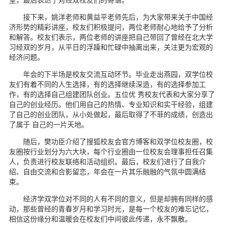
接下来，姚洋老师和黄益平老师先后，为大家带来关于中国经
济形势的精彩讲座，校友们积极提问，两位老师耐心地给予了分析
和解答。校友们表示，两位老师的讲座把自己带回了曾经在北大学
习经双的岁月，从平日的浮躁和忙碌中抽离出来，关注更为宏观的
经济问题。
年会的下半场是校友交流互动环节。毕业走出燕园，双学位校
友们有着不同的人生选择，有的选择继续深造，有的选择参加工
作，有的选择自己组建团队创业。五位优 秀校友代表和大家分享了
自己的创业经历。他们用自己的热情、专业知识和实干经验，组建
了自己的创业团队，从小处做起，最后取得了不菲的成绩，创造出
了属于 自己的一片天地。
随后，樊功臣介绍了搜狐校友会官方博客和双学位校友圈，校
友圈按行业划分为六大块，每个行业圈由一位校友会理事担任召集
人，负责进行校友联络和活动组织。最后，校友们进行了自我介
绍、自由交流和合影留恋，年会在一片其乐融融的气氛中圆满结
束。
经济学双学位对不同的人有不同的意义，但是却拥有同样的感
动，那些曾经的青春岁月和学习时光，是每一个校友的难忘记忆，
相信这份缘分和温暖会在校友们中间彼此传递，永不飘散。