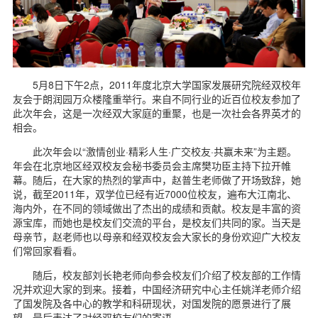
d
5月8日下午2点，2011年度北京大学国家发展研究院经双校年
友会于朗润园万众楼隆重举行。来自不同行业的近百位校友参加了
此次年会，这是一次经双大家庭的重聚，也是一次社会各界英才的
相会。
此次年会以“激情创业·精彩人生·广交校友·共赢未来”为主题。
年会在北京地区经双校友会秘书委员会主席樊功臣主持下拉开帷
幕。随后，在大家的热烈的掌声中，赵普生老师做了开场致辞，她
说，截至2011年，双学位已经有近7000位校友，遍布大江南北、
海内外，在不同的领域做出了杰出的成绩和贡献。校友是丰富的资
源宝库，而她也是校友们交流的平台，是校友们共同的家。当天是
母亲节，赵老师也以母亲和经双校友会大家长的身份欢迎广大校友
们常回家看看。
随后，校友部刘长艳老师向参会校友们介绍了校友部的工作情
况并欢迎大家的到来。接着，中国经济研究中心主任姚洋老师介绍
了国发院及各中心的教学和科研现状，对国发院的愿景进行了展
望，最后表达了对经双校友们的寄语。