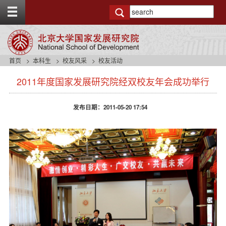
T
o
g
g
l
e
首页
本科生
校友风采
校友活动
t
s
o
2011年度国家发展研究院经双校友年会成功举行
i
p
d
b
e
a
发布日期：2011-05-20 17:54
n
r
a
v
b
a
c
k
g
r
o
u
n