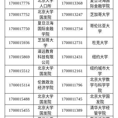
北京大学
复旦泛海国
d
1700017776
1700013368
人口所
际金融学院
北京大学
1700017752
1700013247
芝加哥大学
国发院
复旦泛海
哥伦比亚大
1700017750
国际金融
1700012734
学
学院
芝加哥大
1700015936
1700012731
杜克大学
学
道远教育
1700015869
科技有限
1700012431
纽约大学
公司
北京大学
纽约城市大
1700015512
1700012161
国发院
学
北京大学数
伦敦政治
1700015114
1700011796
学与科学学
经济学院
院
北京大学
北京大学国
1700015488
1700011745
国发院
发院
北京大学
清华大学经
1700015455
1700011389
国发院
管学院