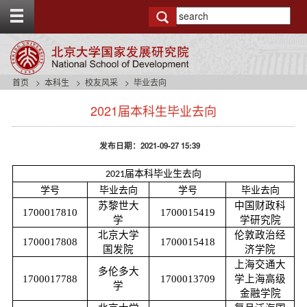
T
o
g
g
l
e
首页
本科生
校友风采
毕业去向
t
s
o
2021届本科生毕业去向
i
p
d
b
e
a
发布日期：2021-09-27 15:39
n
r
a
届本科毕业生去向
2021
v
学号
毕业去向
学号
毕业去向
b
a
苏黎世大
中国财政科
1700017810
1700015419
c
学
学研究院
k
北京大学
伦敦政治经
1700017808
1700015418
g
国发院
济学院
r
上海交通大
多伦多大
o
1700017788
1700013709
学上海高级
学
u
金融学院
n