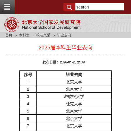
T
o
g
g
l
e
首页
本科生
校友风采
毕业去向
t
s
o
2025届本科生毕业去向
i
p
d
b
e
a
发布日期：2026-01-26 21:44
n
r
a
序号
毕业去向
v
1
北京大学
b
a
2
北京大学
c
3
密歇根大学
k
4
杜克大学
g
5
北京大学
r
o
6
北京大学
u
7
北京大学
n