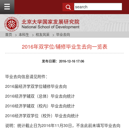
T
o
g
g
l
e
首页
本科生
校友风采
毕业去向
t
s
o
2016年双学位/辅修毕业生去向一览表
i
p
d
b
e
a
发布日期：2016-12-16 17:06
n
r
a
v
毕业去向信息请见附件：
b
2016届经济学双学位辅修毕业去向
a
c
2016经济学辅双（总体）毕业去向统计
k
g
2016经济学辅双（校内）毕业去向统计
r
o
2016经济学双学位（校外）毕业去向统计
u
说明：统计截止日为2016年11月30日，不含此前未填写毕业去向
n