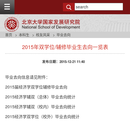
T
o
g
g
l
e
首页
本科生
校友风采
毕业去向
t
s
o
2015年双学位/辅修毕业生去向一览表
i
p
d
b
e
a
发布日期：2015-12-21 11:40
n
r
a
v
毕业去向信息请见附件：
b
2015届经济学双学位辅修毕业去向
a
c
2015经济学辅双（总体）毕业去向统计
k
g
2015经济学辅双（校内）毕业去向统计
r
o
2015经济学双学位（校外）毕业去向统计
u
n