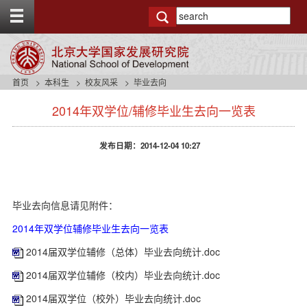
T
o
g
g
l
e
首页
本科生
校友风采
毕业去向
t
s
o
2014年双学位/辅修毕业生去向一览表
i
p
d
b
e
a
发布日期：2014-12-04 10:27
n
r
a
v
b
毕业去向信息请见附件：
a
c
2014年双学位辅修毕业生去向一览表
k
g
2014届双学位辅修（总体）毕业去向统计.doc
r
o
2014届双学位辅修（校内）毕业去向统计.doc
u
2014届双学位（校外）毕业去向统计.doc
n