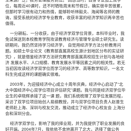
d
位，每周近40课时，还不时牺牲周末和节假日，确实很辛苦很累，
但那时学习很有动力和热情，能够聆听林毅夫、海闻等名师的教
诲，接受系统的经济学专业教育，收获丰富的经济学知识再辛苦也
值得。
一分耕耘、一分收获，由于经济学双学位背景，本科毕业时，我
免试保送到本校教育学院攻读教育经济与管理专业硕士研究生。读
研期间，我仍然坚持学习经济学， 自觉用经济学方法分析教育问
题。如硕士毕业论文《教育部直属高校生源计划地区分布的实证研
究》，就是借鉴经济学方法研究教育部直属高校招生计划与各地经
济 发展水平、人口规模、教育发展水平等因素之间的相关性。若无
当初因攻读经济学双学位而学习的经济学、高等数学知识，一名文
科生完成这样的课题确实很难。
2003年，为迎接经济中心成立十周年庆典，经济中心启动了“北
大中国经济中心双学位项目评估研究”课题。我与同是经济双学位毕
业生的卓晓辉承接了这一课 题，我们系统梳理了双学位发展历程，
采访了双学位项目始创人易纲教授，并与双学位项目负责人赵普生
老师赴上海、深圳与校友交流，推动成立了经济中心校友会 上海分
会和深圳分会。
经济学双学位，影响了我的择业观，并为我提供了职业发展的良
好开端。2004年7月，我依依不舍地离开了北大，选择了做公务