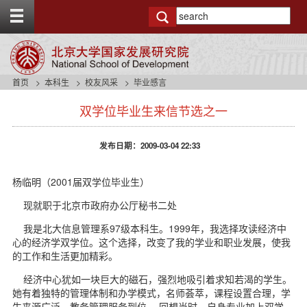
T
o
g
g
l
e
首页
本科生
校友风采
毕业感言
t
s
o
双学位毕业生来信节选之一
i
p
d
b
e
a
发布日期：2009-03-04 22:33
n
r
a
v
杨临明（2001届双学位毕业生）
b
现就职于北京市政府办公厅秘书二处
a
c
我是北大信息管理系97级本科生。1999年，我选择攻读经济中
k
心的经济学双学位。这个选择，改变了我的学业和职业发展，使我
g
的工作和生活更加精彩。
r
o
经济中心犹如一块巨大的磁石，强烈地吸引着求知若渴的学生。
u
她有着独特的管理体制和办学模式，名师荟萃，课程设置合理，学
n
生来源广泛，教务管理服务到位。 回想当时，自身专业加上双学