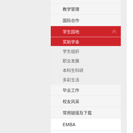
b
教学管理
a
c
国际合作
k
展
g
学生园地
r
开
o
/
奖助学金
u
收
学生组织
n
起
d
职业发展
本科生科研
多彩生活
毕业工作
校友风采
常用链接及下载
EMBA