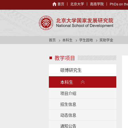
首页
北京大学
南南学院
PhDs on the
首页
本科生
学生园地
奖助学金
教学项目
s
i
d
硕博研究生
e
展
n
本科生
开
a
/
v
项目介绍
h
收
e
招生信息
起
a
动态信息
d
e
通知公告
r