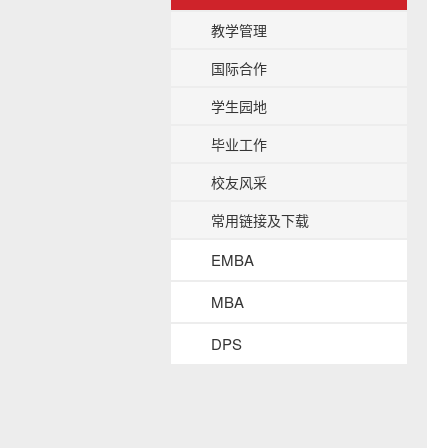
b
教学管理
a
c
国际合作
k
g
学生园地
r
o
毕业工作
u
n
校友风采
d
常用链接及下载
EMBA
MBA
DPS
s
i
d