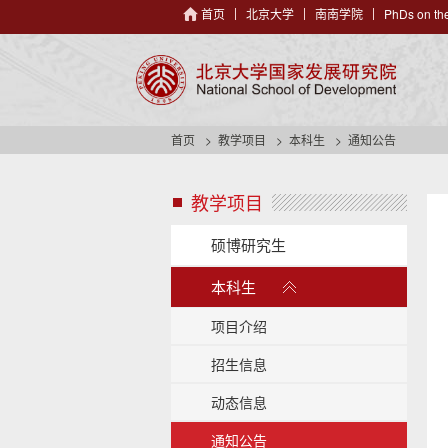
首页
北京大学
南南学院
PhDs on the
首页
教学项目
本科生
通知公告
教学项目
s
i
d
硕博研究生
e
展
n
本科生
开
a
/
v
项目介绍
h
收
e
招生信息
起
a
动态信息
d
e
通知公告
r