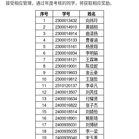
接受相应管理，通过年度考核的同学，将获取相应奖励。
d
序号
学号
姓名
1
2300013432
向祎玲
2
2300014910
黄婧栩
3
2300014914
曲清扬
4
2300015133
曹睿涵
5
2300015161
杨景翔
6
2300016934
李明娟
7
2300018121
王霖琳
8
2300019001
陈佳妮
9
2300019603
金云豪
10
2300019812
王瑞哲
11
2310120137
李卓凡
12
2400013507
刘芮佳
13
2400016634
付耀贤
14
2400016822
张子杰
15
2400018514
刘婧怡
16
2400018901
赖斯琦
17
2400935031
刘博研
18
2400935035
李一梁
19
2400935040
宋玉菁