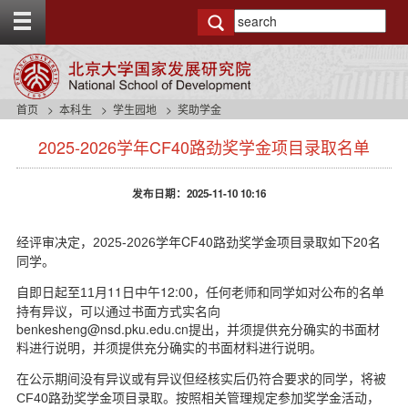
T
o
g
g
l
e
首页
本科生
学生园地
奖助学金
t
s
o
2025-2026学年CF40路劲奖学金项目录取名单
i
p
d
b
e
a
发布日期：2025-11-10 10:16
n
r
a
v
学年CF40
路劲奖学金项目录取如下20名
经评审决定，2025-2026
b
同学。
a
月11
日中午12:00，任何老师和同学如对公布的名单
c
自即日起至11
k
持有异议，可以通过书面方式实名向
g
benkesheng@nsd.pku.edu.cn提出，并须提供充分确实的书面材
r
料进行说明，并须提供充分确实的书面材料进行说明。
o
在公示期间没有异议或有异议但经核实后仍符合要求的同学，将被
u
路劲奖学金项目录取。按照相关管理规定参加奖学金活动，
CF40
n