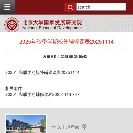
T
o
g
g
l
e
s
t
2025年秋季学期校外辅修课表20251114
i
o
d
p
e
b
发布日期：2025-06-26 10:42
n
a
a
r
v
2025年秋季学期校外辅修课表20251114
b
a
相关附件：
c
2025年秋季学期辅修课表20251114.xlsx
k
g
r
o
u
n
关于承泽园
d