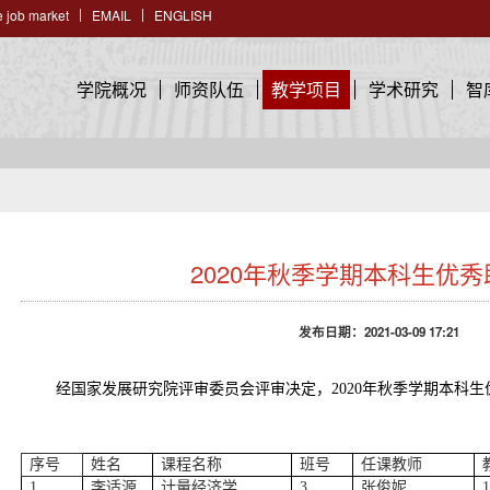
 job market
EMAIL
ENGLISH
学院概况
师资队伍
教学项目
学术研究
智
2020年秋季学期本科生优
发布日期：2021-03-09 17:21
经国家发展研究院评审委员会评审决定，
2020年
秋
季学期本科生
序号
姓名
课程名称
班号
任课教师
1
李适源
计量经济学
3
张俊妮