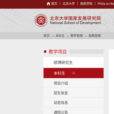
首页
北京大学
南南学院
PhDs on the
首页
本科生
教学管理
助教管理
教学项目
s
i
d
硕博研究生
e
展
n
本科生
开
a
/
v
项目介绍
h
收
e
招生信息
起
a
动态信息
d
e
通知公告
r