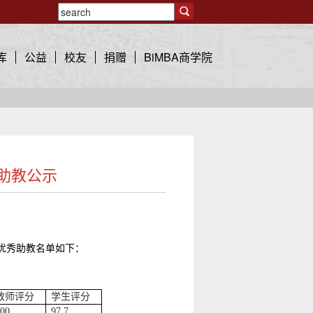
库
公益
校友
捐赠
BiMBA商学院
秀助教公示
优秀助教名单如下：
教师评分
学生评分
100
97.7