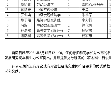
2
莫怡青
劳动经济学
1
雷晓燕,张丹丹
3
蒋扬天
中国宏观经济
1
王勇
4
罗业典
中级宏观经济学
3
朱礼军
5
承子珺
经济学研究训练
1
李力行
6
冯烯
中级微观经济学
2
徐化愚
7
孙浩然
高等数学 (B) (一)
7
杨家忠
8
谢彦桐
高等数学 (B) (一)
8
杨家忠
自即日起至
2021年3月
1
5日12：00，任何老师和同学如对公布
发展研究院本科生办公室提出，并须提供充分确实的书面材料进行说明。电子邮件
在公示期间没有异议或有异议但经核实后仍符合要求的优秀助教
彰和奖励。