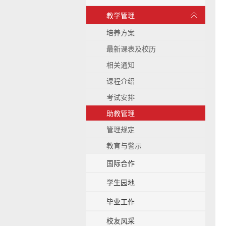
b
展
教学管理
a
开
c
/
培养方案
k
收
g
最新课表及校历
起
r
相关通知
o
u
课程介绍
n
考试安排
d
助教管理
管理规定
教育与警示
国际合作
学生园地
毕业工作
校友风采