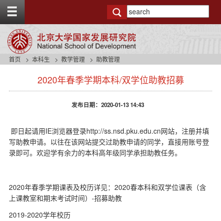
T
o
g
g
l
e
首页
本科生
教学管理
助教管理
t
s
o
2020年春季学期本科/双学位助教招募
i
p
d
b
e
a
发布日期：2020-01-13 14:43
n
r
a
v
IE
http://ss.nsd.pku.edu.cn
即日起请用
浏览器登录
网站，注册并填
b
写助教申请。以往在该网站提交过助教申请的同学，直接用账号登
a
录即可。欢迎学有余力的本科高年级同学承担助教任务。
c
k
g
2020
2020春本科和双学位课表（含
r
年春季学期课表及校历详见：
o
上课教室和期末考试时间）-招募助教
u
2019-2020学年校历
n