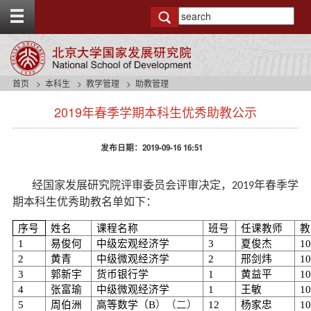
T
o
g
g
l
e
首页
本科生
教学管理
助教管理
t
s
o
2019年春季学期本科生优秀助教公示
i
p
d
b
e
a
发布日期：2019-09-16 16:51
n
r
a
v
经国家发展研究院评审委员会评审决定，
年春季学
2019
b
期本科生优秀助教名单如下：
a
c
序号
姓名
课程名称
班号
任课教师
教
k
1
易俊何
中级宏观经济学
3
夏俊杰
1
g
2
黄青
中级微观经济学
2
邢剑炜
1
r
3
郭新宇
货币银行学
1
黄益平
1
o
4
张富瑜
中级微观经济学
1
王敏
1
u
n
5
周伯洲
高等数学（B
）（二）
12
杨家忠
1