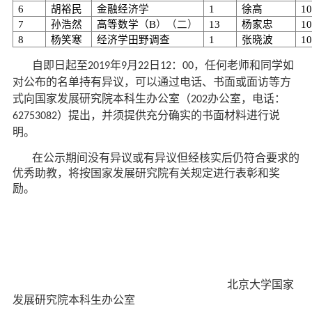
d
6
胡裕民
金融经济学
1
徐高
1
7
孙浩然
高等数学（B
）（二）
13
杨家忠
1
8
杨笑寒
经济学田野调查
1
张晓波
1
自即日起至
年
月
日
：
，任何老师和同学如
2019
9
22
12
00
对公布的名单持有异议，可以通过电话、书面或面访等方
式向国家发展研究院本科生办公室（
办公室，电话：
202
）提出，并须提供充分确实的书面材料进行说
62753082
明。
在公示期间没有异议或有异议但经核实后仍符合要求的
优秀助教，将按国家发展研究院有关规定进行表彰和奖
励。
北京大学国家
发展研究院本科生办公室